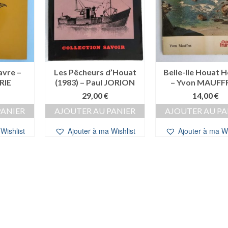
davre –
Les Pêcheurs d’Houat
Belle-Ile Houat 
RIE
(1983) – Paul JORION
– Yvon MAUFF
29,00
€
14,00
€
PANIER
AJOUTER AU PANIER
AJOUTER AU PA
Wishlist
Ajouter à ma Wishlist
Ajouter à ma Wi