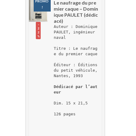
PROMO 
Le naufrage du pre
!
mier caque – Domin
ique PAULET (dédic
acé)
-
Auteur : Dominique 
2
PAULET, ingénieur 
2
%
naval
Titre : Le naufrag
e du premier caque
Éditeur : Éditions 
du petit véhicule, 
Nantes, 1993
Dédicacé par l’aut
eur
Dim. 15 x 21,5
126 pages