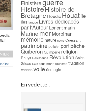
guerre
Finistère
Histoire
Histoire de
Houat
Bretagne
ile
Hoedic
Livres dédicacés
iles
langue
par l'Auteur
Lorient
marin
mer
Marine
Morbihan
-33%
-17%
Hoedic
mémoire
nature
RET
Ouessant
navire
Belle Ile Houat Hoedic,
Cinq petites poup
patrimoine
pêche
port
au cours des siècles
noires – Jean BU
policier
Quiberon
religion
(1996) – Charles
(dédicacé)
Quimperlé
NIER
Révolution
FLOQUET
Le
Rhuys
Saint-
12,00
€
10,00
€
Résistance
tradition
Le
Le
prix
15,00
€
10,00
€
Gildas
shlist
sous-marin
tourisme
Sein
AJOUTER AU PAN
voile
prix
prix
initial
écologie
Vannes
AJOUTER AU PANIER
initial
actuel
était :
Ajouter à ma Wish
était :
est :
12,00 €.
Ajouter à ma Wishlist
15,00 €.
10,00 €.
En vedette !