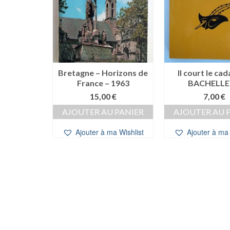
Bretagne – Horizons de
Il court le ca
France – 1963
BACHELLE
e Portrait
0/18)
15,00
€
7,00
€
e
Le
,00
€
AJOUTER AU PANIER
AJOUTER AU 
ix
prix
 PANIER
itial
actuel
Ajouter à ma Wishlist
Ajouter à ma 
ait :
est :
a Wishlist
00 €.
3,00 €.