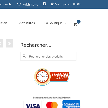
 Compte
Votre panier
-
0,00
€
Wishlist –
0
0
ition
Actualités
La Boutique
Rechercher…
Rechercher :