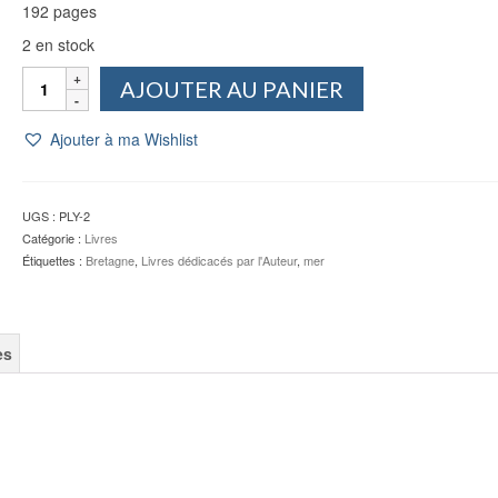
192 pages
2 en stock
quantité
AJOUTER AU PANIER
de
Gamins
Ajouter à ma Wishlist
d'la
côte,
anecdotes
salées
UGS :
PLY-2
-
Catégorie :
Livres
Pierre
Étiquettes :
Bretagne
,
Livres dédicacés par l'Auteur
,
mer
LIVORY
(dédicacé)
es