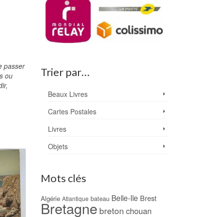
e passer
Trier par…
s ou
ir,
Beaux Livres
Cartes Postales
Livres
Objets
PROMO !
PROMO !
Mots clés
Belle-Ile
Brest
Algérie
bateau
Atlantique
Bretagne
breton
chouan