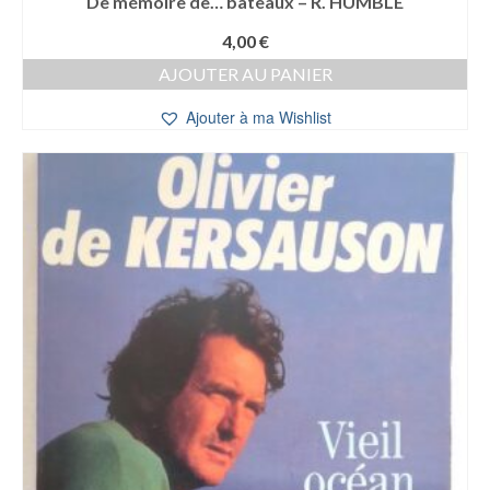
De mémoire de… bateaux – R. HUMBLE
4,00
€
AJOUTER AU PANIER
Ajouter à ma Wishlist