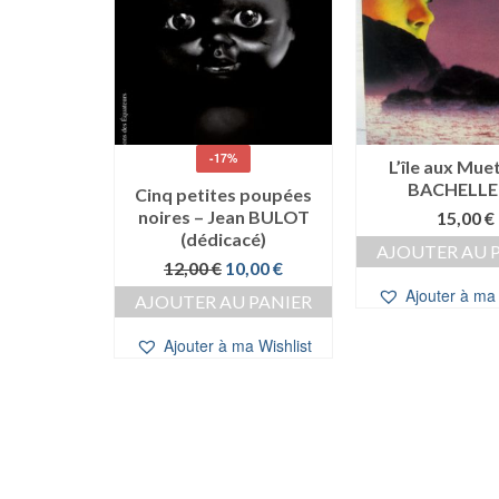
-17%
 GAYRAL &
L’île aux Mue
ON
BACHELLE
Cinq petites poupées
noires – Jean BULOT
€
15,00
€
(dédicacé)
 PANIER
AJOUTER AU 
Le
Le
12,00
€
10,00
€
prix
prix
a Wishlist
Ajouter à ma 
AJOUTER AU PANIER
initial
actuel
était :
est :
Ajouter à ma Wishlist
12,00 €.
10,00 €.