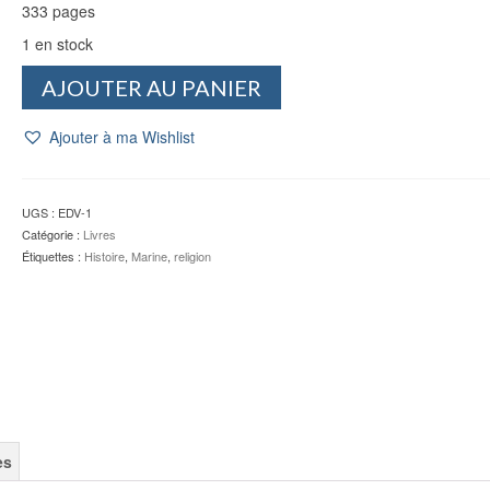
333 pages
1 en stock
quantité
AJOUTER AU PANIER
de
Vie
Ajouter à ma Wishlist
exemplaire
du
Cdt
d'Estienne
UGS :
EDV-1
d'Orves
Catégorie :
Livres
-
Étiquettes :
Histoire
,
Marine
,
religion
D'ESTIENNE
D'ORVES
es