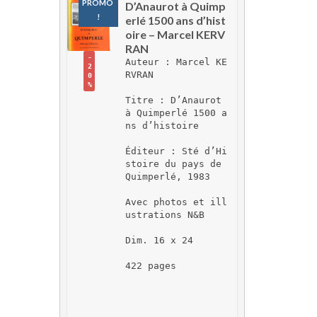
PROMO 
D’Anaurot à Quimp
!
erlé 1500 ans d’hist
oire – Marcel KERV
RAN
-
Auteur : Marcel KE
2
RVRAN
0
%
Titre : D’Anaurot 
à Quimperlé 1500 a
ns d’histoire
Éditeur : Sté d’Hi
stoire du pays de 
Quimperlé, 1983
Avec photos et ill
ustrations N&B
Dim. 16 x 24
422 pages 