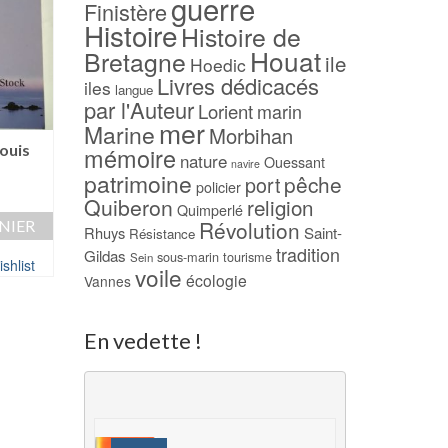
guerre
Finistère
Histoire
Histoire de
Houat
Bretagne
ile
Hoedic
Livres dédicacés
iles
langue
par l'Auteur
Lorient
marin
mer
Marine
Morbihan
-23%
Louis
1795 Quiberon ou
mémoire
nature
Ouessant
navire
destin de la Franc
Le Portrait – Iain PEARS
patrimoine
pêche
port
policier
Patrick HUCHE
Quiberon
religion
Quimperlé
Le
Le
13,00
€
10,00
€
10,00
€
Révolution
NIER
prix
prix
Rhuys
Saint-
Résistance
AJOUTER AU PANIER
AJOUTER AU PAN
initial
actuel
tradition
Gildas
sous-marin
tourisme
Sein
shlist
était :
est :
voile
écologie
Ajouter à ma Wishlist
Vannes
Ajouter à ma Wish
13,00 €.
10,00 €.
En vedette !