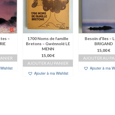
ttes –
1700 Noms de famille
Besoin d’îles – 
RIE
Bretons – Gwénnolé LE
BRIGAND
MENN
15,00
€
15,00
€
PANIER
AJOUTER AU PA
AJOUTER AU PANIER
Wishlist
Ajouter à ma Wi
Ajouter à ma Wishlist