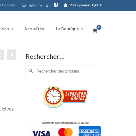
 Compte
Votre panier
-
0,00
€
Wishlist –
0
0
ition
Actualités
La Boutique
Rechercher…
Rechercher :
 lettres