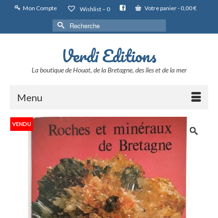
Mon Compte
Votre panier
-
0,00
€
Wishlist –
0
Rechercher :
Verdi Editions
La boutique de Houat, de la Bretagne, des îles et de la mer
Menu
VENDU