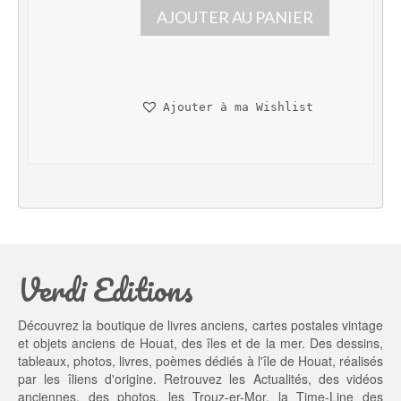
AJOUTER AU PANIER
r
r
i
i
x 
x 
i
a
n
c
Ajouter à ma Wishlist
i
t
t
u
i
e
a
l 
l 
e
é
s
t
t : 
a
1
Verdi Editions
i
3,
t : 
0
2
0 €.
Découvrez la boutique de livres anciens, cartes postales vintage
0,
et objets anciens de Houat, des îles et de la mer. Des dessins,
0
tableaux, photos, livres, poèmes dédiés à l'île de Houat, réalisés
0 €.
par les îliens d'origine. Retrouvez les
Actualités
, des
vidéos
anciennes
, des
photos
, les
Trouz-er-Mor
, la
Time-Line des