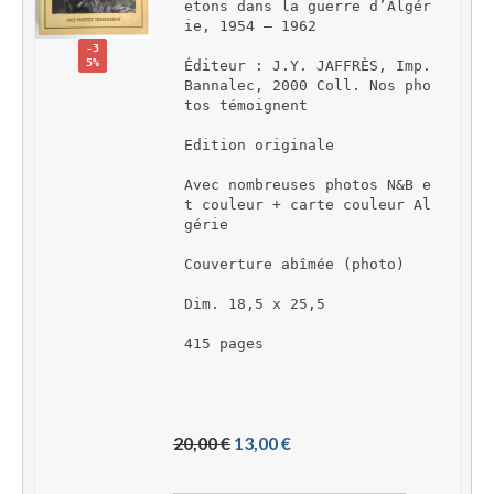
etons dans la guerre d’Algér
ie, 1954 – 1962
-3
5%
Éditeur : J.Y. JAFFRÈS, Imp. 
Bannalec, 2000 Coll. Nos pho
tos témoignent
Edition originale
Avec nombreuses photos N&B e
t couleur + carte couleur Al
gérie
Couverture abîmée (photo)
Dim. 18,5 x 25,5
415 pages
L
L
20,00 
€
13,00 
€
e 
e 
p
p