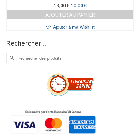
Le
Le
13,00
€
10,00
€
prix
prix
AJOUTER AU PANIER
initial
actuel
était :
est :
Ajouter à ma Wishlist
13,00 €.
10,00 €.
Rechercher…
Rechercher :