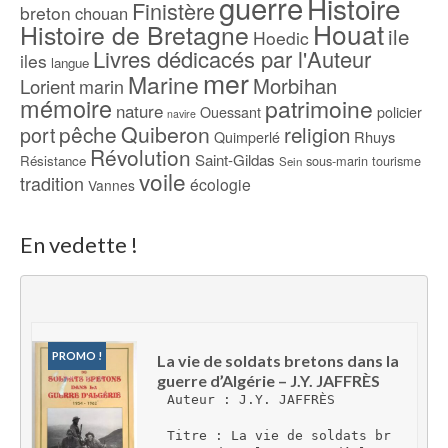
guerre
Histoire
Finistère
breton
chouan
Houat
Histoire de Bretagne
ile
Hoedic
Livres dédicacés par l'Auteur
iles
langue
mer
Marine
Morbihan
Lorient
marin
mémoire
patrimoine
nature
Ouessant
policier
navire
pêche
Quiberon
religion
port
Rhuys
Quimperlé
Révolution
Saint-Gildas
Résistance
sous-marin
tourisme
Sein
voile
tradition
écologie
Vannes
En vedette !
PROMO !
La vie de soldats bretons dans la 
guerre d’Algérie – J.Y. JAFFRÈS
Auteur : J.Y. JAFFRÈS
Titre : La vie de soldats br