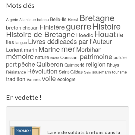
Mots clés
Bretagne
Belle-Ile
Brest
Algérie
bateau
Atlantique
guerre
Histoire
Finistère
breton
chouan
Houat
Histoire de Bretagne
ile
Hoedic
Livres dédicacés par l'Auteur
iles
langue
mer
Marine
Morbihan
Lorient
marin
mémoire
patrimoine
nature
Ouessant
policier
navire
pêche
Quiberon
religion
port
Rhuys
Quimperlé
Révolution
Saint-Gildas
Résistance
sous-marin
tourisme
Sein
voile
tradition
écologie
Vannes
En vedette !
PROMO !
La vie de soldats bretons dans la 