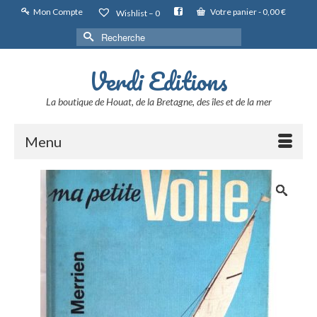
Mon Compte
Votre panier
-
0,00
€
Wishlist –
0
Rechercher :
Verdi Editions
La boutique de Houat, de la Bretagne, des îles et de la mer
Menu