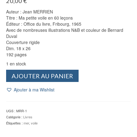
20,00
€
Auteur : Jean MERRIEN
Titre : Ma petite voile en 60 leçons
Éditeur : Office du livre, Fribourg, 1965
Avec de nombreuses illustrations N&B et couleur de Bernard
Duval
Couverture rigide
Dim. 18 x 26
192 pages
1 en stock
quantité
AJOUTER AU PANIER
de
Ma
Ajouter à ma Wishlist
petite
voile
en
60
UGS :
MRR-1
leçons
Catégorie :
Livres
-
Étiquettes :
mer
,
voile
Jean
MERRIEN