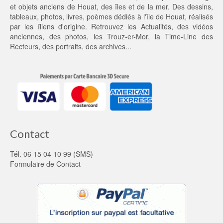
0,
et objets anciens de Houat, des îles et de la mer. Des dessins,
0
tableaux, photos, livres, poèmes dédiés à l'île de Houat, réalisés
0 €.
par les îliens d'origine. Retrouvez les
Actualités
, des
vidéos
anciennes
, des
photos
, les
Trouz-er-Mor
, la
Time-Line des
Recteurs
, des portraits, des archives...
Contact
Tél. 06 15 04 10 99 (SMS)
Formulaire de Contact