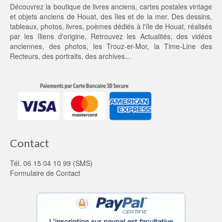
Découvrez la boutique de livres anciens, cartes postales vintage
0,
et objets anciens de Houat, des îles et de la mer. Des dessins,
0
tableaux, photos, livres, poèmes dédiés à l'île de Houat, réalisés
0 €.
par les îliens d'origine. Retrouvez les
Actualités
, des
vidéos
anciennes
, des
photos
, les
Trouz-er-Mor
, la
Time-Line des
Recteurs
, des portraits, des archives...
Contact
Tél. 06 15 04 10 99 (SMS)
Formulaire de Contact