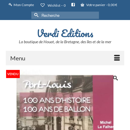
Mon Compte
Votre panier
-
0,00
€
Wishlist –
0
Rechercher :
Verdi Editions
La boutique de Houat, de la Bretagne, des îles et de la mer
Menu
VENDU