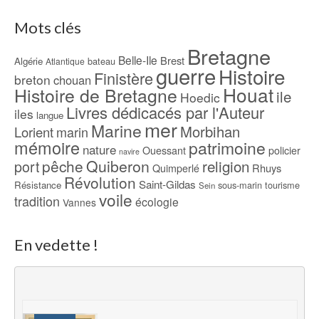
Mots clés
Bretagne
Belle-Ile
Brest
Algérie
bateau
Atlantique
guerre
Histoire
Finistère
breton
chouan
Houat
Histoire de Bretagne
ile
Hoedic
Livres dédicacés par l'Auteur
iles
langue
mer
Marine
Morbihan
Lorient
marin
mémoire
patrimoine
nature
Ouessant
policier
navire
pêche
Quiberon
religion
port
Rhuys
Quimperlé
Révolution
Saint-Gildas
Résistance
sous-marin
tourisme
Sein
voile
tradition
écologie
Vannes
En vedette !