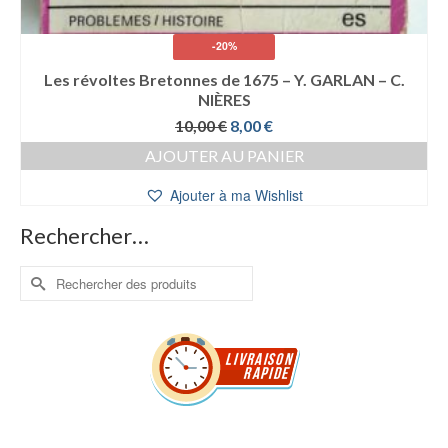
-20%
Les révoltes Bretonnes de 1675 – Y. GARLAN – C.
NIÈRES
Le
Le
10,00
€
8,00
€
prix
prix
AJOUTER AU PANIER
initial
actuel
était :
est :
Ajouter à ma Wishlist
10,00 €.
8,00 €.
Rechercher…
Rechercher :