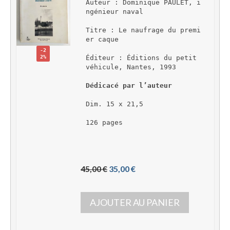
Auteur : Dominique PAULET, i
ngénieur naval
Titre : Le naufrage du premi
er caque
-2
2%
Éditeur : Éditions du petit 
véhicule, Nantes, 1993
Dédicacé par l’auteur
Dim. 15 x 21,5
126 pages
L
L
45,00 
€
35,00 
€
e 
e 
p
p
AJOUTER AU PANIER
r
r
i
i
x 
x 