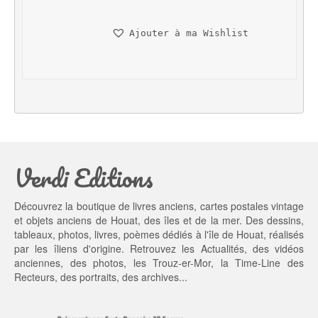
i
a
n
c
Ajouter à ma Wishlist
i
t
t
u
i
e
a
l 
l 
e
é
s
t
t : 
a
3
Verdi Editions
i
5,
t : 
0
4
0 €.
Découvrez la boutique de livres anciens, cartes postales vintage
5,
et objets anciens de Houat, des îles et de la mer. Des dessins,
0
tableaux, photos, livres, poèmes dédiés à l'île de Houat, réalisés
0 €.
par les îliens d'origine. Retrouvez les
Actualités
, des
vidéos
anciennes
, des
photos
, les
Trouz-er-Mor
, la
Time-Line des
Recteurs
, des portraits, des archives...