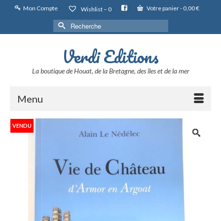
Mon Compte
Votre panier
-
0,00
€
Wishlist –
0
Rechercher :
Verdi Editions
La boutique de Houat, de la Bretagne, des îles et de la mer
Menu
VENDU