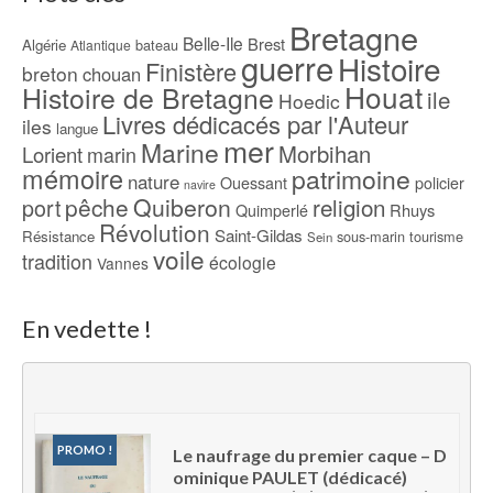
Bretagne
Belle-Ile
Brest
Algérie
bateau
Atlantique
guerre
Histoire
Finistère
breton
chouan
Houat
Histoire de Bretagne
ile
Hoedic
Livres dédicacés par l'Auteur
iles
langue
mer
Marine
Morbihan
Lorient
marin
mémoire
patrimoine
nature
Ouessant
policier
navire
pêche
Quiberon
religion
port
Rhuys
Quimperlé
Révolution
Saint-Gildas
Résistance
sous-marin
tourisme
Sein
voile
tradition
écologie
Vannes
En vedette !
PROMO !
Le naufrage du premier caque – D
ominique PAULET (dédicacé)