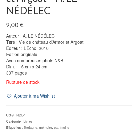
NÉDÉLEC
9,00
€
Auteur : A. LE NÉDÉLEC
Titre : Vie de château d’Armor et Argoat
Éditeur : L’Echo, 2010
Edition originale
Avec nombreuses phots N&B
Dim. : 16 cm x 24 cm
337 pages
Rupture de stock
Ajouter à ma Wishlist
UGS :
NDL-1
Catégorie :
Livres
Étiquettes :
Bretagne
,
mémoire
,
patrimoine