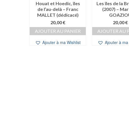
s et la
Houat et Hoedic, îles
Les îles de la 
) – Jean
de l’au-delà – Franc
(2007) – Mar
IN
MALLET (dédicacé)
GOAZIO
0
€
20,00
€
20,00
€
 PANIER
AJOUTER AU PANIER
AJOUTER AU 
a Wishlist
Ajouter à ma Wishlist
Ajouter à ma 