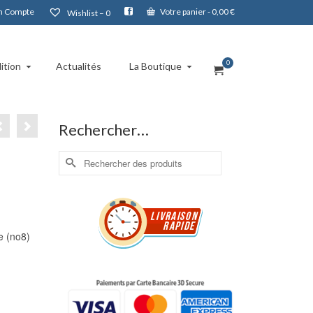
 Compte
Votre panier
-
0,00
€
Wishlist –
0
0
ition
Actualités
La Boutique
Rechercher…
Rechercher :
e (no8)