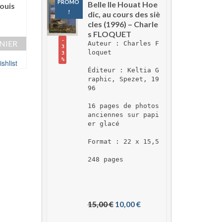
-23%
-24%
PROMO 
Belle Ile Houat Hoe
Louis
!
dic, au cours des siè
Le Portrait – Iain PEARS
Houat et Hoedic
cles (1996) – Charle
Abbé J.M. DELALA
s FLOQUET
Le
Le
13,00
€
10,00
€
Le
59,00
€
45,00
€
-
NIER
Auteur : Charles F
prix
prix
3
prix
AJOUTER AU PANIER
loquet
3
initial
actuel
AJOUTER AU PAN
initial
%
shlist
était :
est :
Ajouter à ma Wishlist
était :
Éditeur : Keltia G
13,00 €.
10,00 €.
Ajouter à ma Wish
raphic, Spezet, 19
59,00 €.
96
16 pages de photos 
anciennes sur papi
er glacé
Format : 22 x 15,5
248 pages
L
L
15,00 
€
10,00 
€
e 
e 