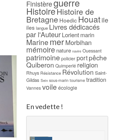
guerre
Finistère
Histoire
Histoire de
Houat
Bretagne
ile
Hoedic
Livres dédicacés
iles
langue
par l'Auteur
Lorient
marin
mer
Marine
Morbihan
mémoire
nature
Ouessant
navire
patrimoine
pêche
port
policier
PROMO !
PROMO !
Quiberon
religion
Quimperlé
Révolution
Rhuys
Saint-
Résistance
tradition
Gildas
sous-marin
tourisme
Sein
voile
écologie
Vannes
En vedette !