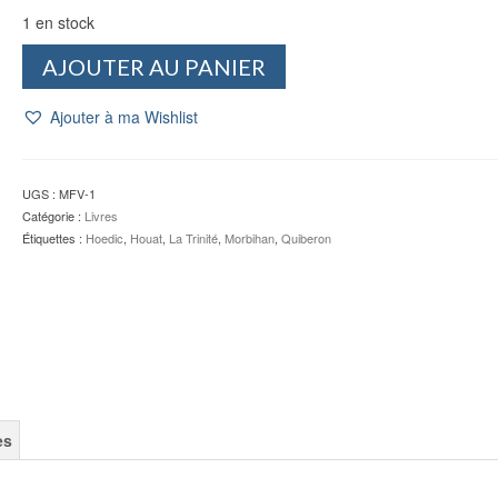
1 en stock
quantité
AJOUTER AU PANIER
de
Morbihan,
Ajouter à ma Wishlist
la
France
de
vos
UGS :
MFV-1
vacances
Catégorie :
Livres
par
Étiquettes :
Hoedic
,
Houat
,
La Trinité
,
Morbihan
,
Quiberon
satellite
N°8
es