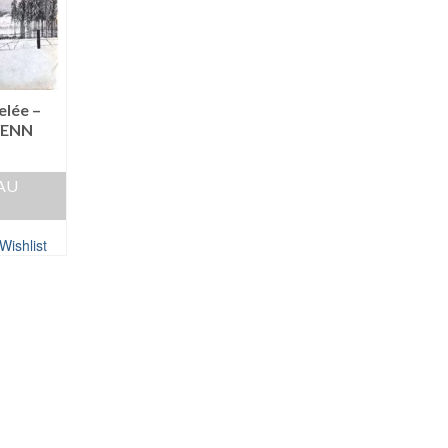
elée –
VENN
AU
Wishlist