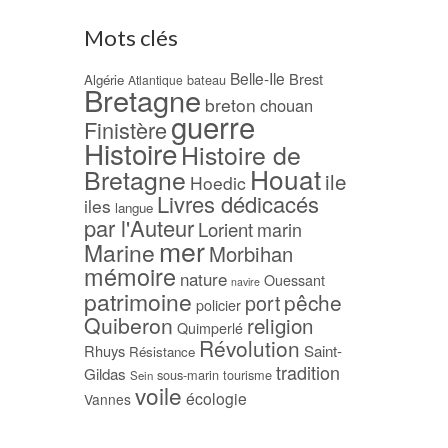
Mots clés
Belle-Ile
Brest
Algérie
bateau
Atlantique
Bretagne
breton
chouan
guerre
Finistère
Histoire
Histoire de
Houat
Bretagne
ile
Hoedic
Livres dédicacés
iles
langue
par l'Auteur
Lorient
marin
mer
Marine
Morbihan
mémoire
nature
Ouessant
navire
patrimoine
pêche
port
policier
Quiberon
religion
Quimperlé
Révolution
Rhuys
Saint-
Résistance
tradition
Gildas
sous-marin
tourisme
Sein
voile
écologie
Vannes