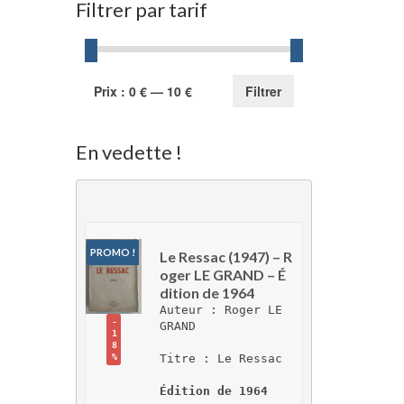
Filtrer par tarif
Prix
Prix
Prix :
0 €
—
10 €
Filtrer
min
max
En vedette !
PROMO !
Le Ressac (1947) – R
oger LE GRAND – É
dition de 1964
Auteur : Roger LE 
-
GRAND
1
8
Titre : Le Ressac
%
Édition de 1964