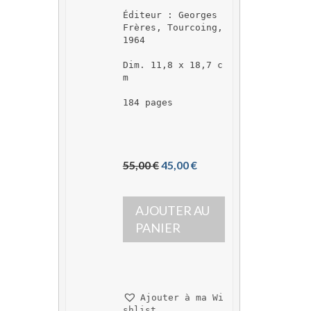
Éditeur : Georges 
Frères, Tourcoing, 
1964
Dim. 11,8 x 18,7 c
m
184 pages
L
L
55,00 
€
45,00 
€
e 
e 
p
p
AJOUTER AU 
r
r
i
i
PANIER
x 
x 
i
a
n
c
i
t
Ajouter à ma Wi
t
u
shlist