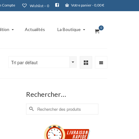
 Compte
Votre panier
-
0,00
€
Wishlist –
0
0
ition
Actualités
La Boutique
Tri par défaut
Rechercher…
Rechercher :