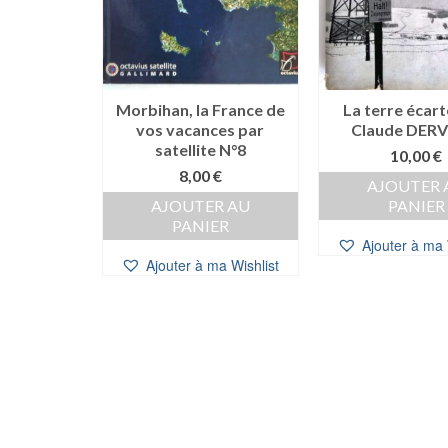
Morbihan, la France de
La terre écart
vos vacances par
Claude DER
satellite N°8
10,00
€
8,00
€
AJOUTER 
AJOUTER AU
PANIER
PANIER
Ajouter à ma 
Ajouter à ma Wishlist