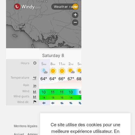
Ce site utilise des cookies pour une
Mentions légales
CGV
Cookies
Confidentialité
Plan du site
Contact
meilleure expérience utilisateur. En
Accueil
Artistes
Actualités
Boutique
Mon Compte