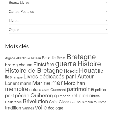
Beaux Livres
Cartes Postales
Livres
Objets
Mots clés
Bretagne
Belle-Ile
Brest
Algérie
bateau
Atlantique
guerre
Histoire
Finistère
breton
chouan
Houat
Histoire de Bretagne
ile
Hoedic
Livres dédicacés par l'Auteur
iles
langue
mer
Marine
Morbihan
Lorient
marin
mémoire
patrimoine
nature
Ouessant
policier
navire
pêche
Quiberon
religion
port
Rhuys
Quimperlé
Révolution
Saint-Gildas
Résistance
sous-marin
tourisme
Sein
voile
tradition
écologie
Vannes