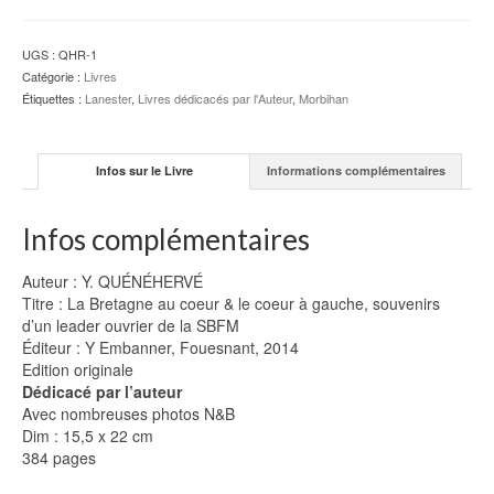
au
coeur
&
UGS :
QHR-1
le
Catégorie :
Livres
coeur
Étiquettes :
Lanester
,
Livres dédicacés par l'Auteur
,
Morbihan
à
gauche
(Dédicacé)
Infos sur le Livre
Informations complémentaires
-
Y.
QUÉNÉHERVÉ
Infos complémentaires
Auteur : Y. QUÉNÉHERVÉ
Titre : La Bretagne au coeur & le coeur à gauche, souvenirs
d’un leader ouvrier de la SBFM
Éditeur : Y Embanner, Fouesnant, 2014
Edition originale
Dédicacé par l’auteur
Avec nombreuses photos N&B
Dim : 15,5 x 22 cm
384 pages