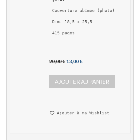
Couverture abîmée (photo)
Dim. 18,5 x 25,5
415 pages
L
L
20,00 
€
13,00 
€
e 
e 
p
p
AJOUTER AU PANIER
r
r
i
i
x 
x 
i
a
n
c
Ajouter à ma Wishlist
i
t
t
u
i
e
a
l 