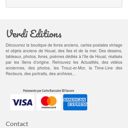
l 
e
é
s
t
t : 
a
1
Verdi Editions
i
3,
t : 
0
2
0 €.
Découvrez la boutique de livres anciens, cartes postales vintage
0,
et objets anciens de Houat, des îles et de la mer. Des dessins,
0
tableaux, photos, livres, poèmes dédiés à l'île de Houat, réalisés
0 €.
par les îliens d'origine. Retrouvez les
Actualités
, des
vidéos
anciennes
, des
photos
, les
Trouz-er-Mor
, la
Time-Line des
Recteurs
, des portraits, des archives...
Contact