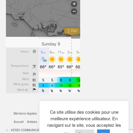
Ce site utilise des cookies pour une
Mentions légales
CGV
Cookies
Confidentialité
Plan du site
Contact
meilleure expérience utilisateur. En
Accueil
Artistes
Actualités
Boutique
Mon Compte
navigant sur le site, vous acceptez les
© -
VERDI COMMUNICATION
- 2026