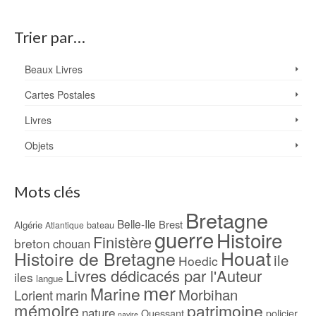
Trier par…
Beaux Livres
Cartes Postales
Livres
Objets
Mots clés
Bretagne
Belle-Ile
Brest
Algérie
bateau
Atlantique
guerre
Histoire
Finistère
breton
chouan
Houat
Histoire de Bretagne
ile
Hoedic
Livres dédicacés par l'Auteur
iles
langue
mer
Marine
Morbihan
Lorient
marin
mémoire
patrimoine
nature
Ouessant
policier
navire