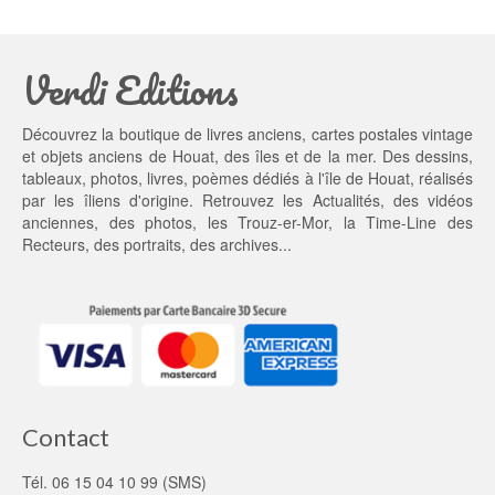
t
t : 
a
3
Verdi Editions
i
5,
t : 
0
4
0 €.
Découvrez la boutique de livres anciens, cartes postales vintage
5,
et objets anciens de Houat, des îles et de la mer. Des dessins,
0
tableaux, photos, livres, poèmes dédiés à l'île de Houat, réalisés
0 €.
par les îliens d'origine. Retrouvez les
Actualités
, des
vidéos
anciennes
, des
photos
, les
Trouz-er-Mor
, la
Time-Line des
Recteurs
, des portraits, des archives...
Contact
Tél. 06 15 04 10 99 (SMS)