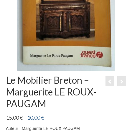
Le Mobilier Breton –
Marguerite LE ROUX-
PAUGAM
Le
Le
15,00
€
10,00
€
prix
prix
Auteur : Marguerite LE ROUX-PAUGAM
initial
actuel