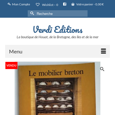
Mon Compte
Votre panier
-
0,00
€
Wishlist –
0
Rechercher :
Verdi Editions
La boutique de Houat, de la Bretagne, des îles et de la mer
Menu
VENDU