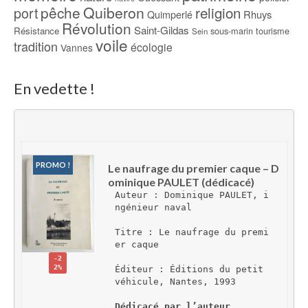
pêche
Quiberon
religion
port
Rhuys
Quimperlé
Révolution
Saint-Gildas
Résistance
sous-marin
tourisme
Sein
voile
tradition
écologie
Vannes
En vedette !
PROMO !
Le naufrage du premier caque – D
ominique PAULET (dédicacé)
Auteur : Dominique PAULET, i
ngénieur naval
Titre : Le naufrage du premi
er caque
-2
2%
Éditeur : Éditions du petit 
véhicule, Nantes, 1993
Dédicacé par l’auteur