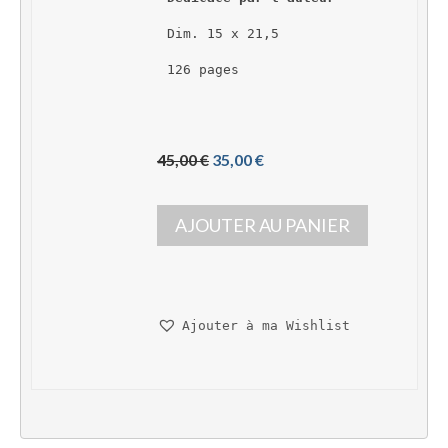
Dim. 15 x 21,5
126 pages
L
L
45,00 
€
35,00 
€
e 
e 
p
p
AJOUTER AU PANIER
r
r
i
i
x 
x 
i
a
n
c
Ajouter à ma Wishlist
i
t
t
u
i
e
a
l 
l 
e
é
s