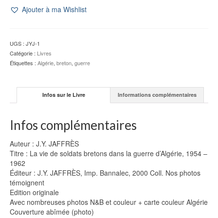
La
Ajouter à ma Wishlist
vie
de
soldats
bretons
UGS :
JYJ-1
dans
Catégorie :
Livres
la
Étiquettes :
Algérie
,
breton
,
guerre
guerre
d'Algérie
-
Infos sur le Livre
Informations complémentaires
J.Y.
JAFFRÈS
Infos complémentaires
Auteur : J.Y. JAFFRÈS
Titre : La vie de soldats bretons dans la guerre d’Algérie, 1954 –
1962
Éditeur : J.Y. JAFFRÈS, Imp. Bannalec, 2000 Coll. Nos photos
témoignent
Edition originale
Avec nombreuses photos N&B et couleur + carte couleur Algérie
Couverture abîmée (photo)