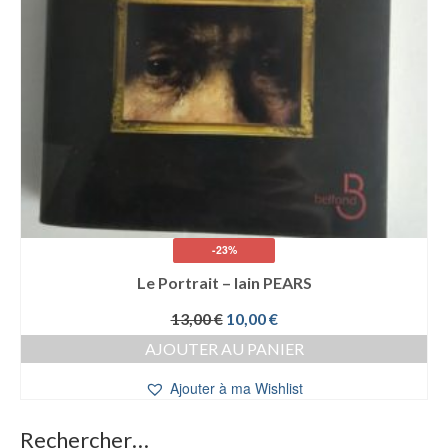
-23%
Le Portrait – Iain PEARS
Le
Le
13,00
€
10,00
€
prix
prix
AJOUTER AU PANIER
initial
actuel
était :
est :
Ajouter à ma Wishlist
13,00 €.
10,00 €.
Rechercher…