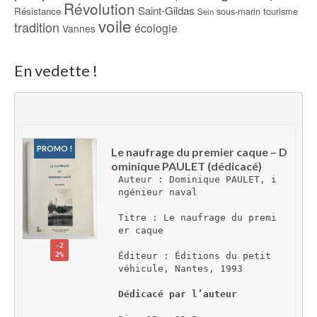
Révolution
Saint-Gildas
Résistance
sous-marin
tourisme
Sein
voile
tradition
écologie
Vannes
En vedette !
PROMO !
Le naufrage du premier caque – D
ominique PAULET (dédicacé)
Auteur : Dominique PAULET, i
ngénieur naval
Titre : Le naufrage du premi
er caque
-2
2%
Éditeur : Éditions du petit 
véhicule, Nantes, 1993
Dédicacé par l’auteur