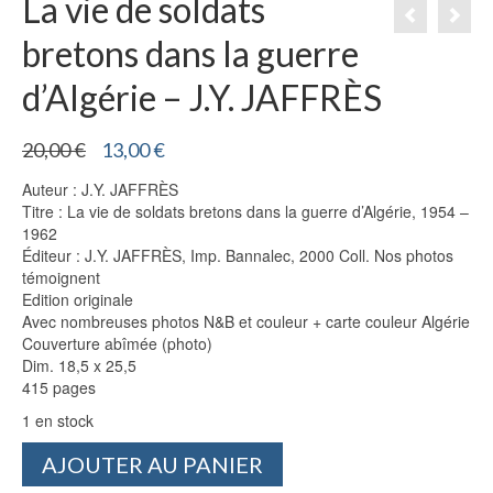
La vie de soldats
bretons dans la guerre
d’Algérie – J.Y. JAFFRÈS
Le
Le
20,00
€
13,00
€
prix
prix
Auteur : J.Y. JAFFRÈS
initial
actuel
Titre : La vie de soldats bretons dans la guerre d’Algérie, 1954 –
était :
est :
1962
20,00 €.
13,00 €.
Éditeur : J.Y. JAFFRÈS, Imp. Bannalec, 2000 Coll. Nos photos
témoignent
Edition originale
Avec nombreuses photos N&B et couleur + carte couleur Algérie
Couverture abîmée (photo)
Dim. 18,5 x 25,5
415 pages
1 en stock
quantité
AJOUTER AU PANIER
de