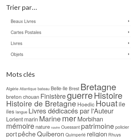
Trier par…
Beaux Livres
Cartes Postales
Livres
Objets
Mots clés
Bretagne
Belle-Ile
Brest
Algérie
bateau
Atlantique
guerre
Histoire
Finistère
breton
chouan
Houat
Histoire de Bretagne
ile
Hoedic
Livres dédicacés par l'Auteur
iles
langue
mer
Marine
Morbihan
Lorient
marin
mémoire
patrimoine
nature
Ouessant
policier
navire
pêche
Quiberon
religion
port
Rhuys
Quimperlé