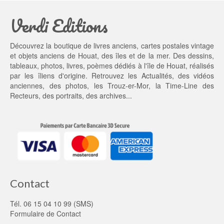
a
3
Verdi Editions
i
5,
t : 
0
4
0 €.
Découvrez la boutique de livres anciens, cartes postales vintage
5,
et objets anciens de Houat, des îles et de la mer. Des dessins,
0
tableaux, photos, livres, poèmes dédiés à l'île de Houat, réalisés
0 €.
par les îliens d'origine. Retrouvez les
Actualités
, des
vidéos
anciennes
, des
photos
, les
Trouz-er-Mor
, la
Time-Line des
Recteurs
, des portraits, des archives...
Contact
Tél. 06 15 04 10 99 (SMS)
Formulaire de Contact