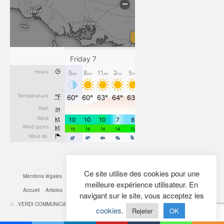
Ce site utilise des cookies pour une
Mentions légales
CGV
Cookies
Confidentialité
Plan du site
Contact
meilleure expérience utilisateur. En
Accueil
Artistes
Actualités
Boutique
Mon Compte
navigant sur le site, vous acceptez les
© -
VERDI COMMUNICATION
- 2026
cookies
.
Rejeter
OK