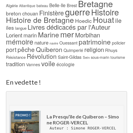
Bretagne
Belle-Ile
Brest
Algérie
bateau
Atlantique
guerre
Histoire
Finistère
breton
chouan
Houat
Histoire de Bretagne
ile
Hoedic
Livres dédicacés par l'Auteur
iles
langue
mer
Marine
Morbihan
Lorient
marin
mémoire
patrimoine
nature
Ouessant
policier
navire
pêche
Quiberon
religion
port
Rhuys
Quimperlé
Révolution
Saint-Gildas
Résistance
sous-marin
tourisme
Sein
voile
tradition
écologie
Vannes
En vedette !
PROMO !
La Presqu’île de Quiberon – Simo
ne ROGER-VERCEL
Auteur : Simone ROGER-VERCEL