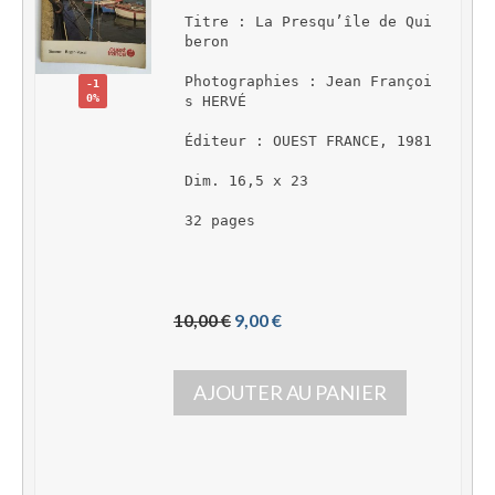
Titre : La Presqu’île de Qui
beron
Photographies : Jean Françoi
-1
0%
s HERVÉ
Éditeur : OUEST FRANCE, 1981
Dim. 16,5 x 23
32 pages
L
L
10,00 
€
9,00 
€
e 
e 
p
p
AJOUTER AU PANIER
r
r
i
i
x 
x 
i
a
n
c