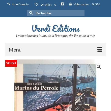
Mon Compte
Votre panier
-
0,00
€
Wishlist –
0
Rechercher :
Verdi Editions
La boutique de Houat, de la Bretagne, des îles et de la mer
Menu
VENDU