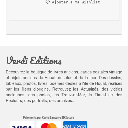
Ajouter à ma Wishlist
i
t
t
u
i
e
a
l 
l 
e
é
s
t
t : 
a
9,
Verdi Editions
i
0
t : 
0 €.
1
Découvrez la boutique de livres anciens, cartes postales vintage
0,
et objets anciens de Houat, des îles et de la mer. Des dessins,
0
tableaux, photos, livres, poèmes dédiés à l'île de Houat, réalisés
0 €.
par les îliens d'origine. Retrouvez les
Actualités
, des
vidéos
anciennes
, des
photos
, les
Trouz-er-Mor
, la
Time-Line des
Recteurs
, des portraits, des archives...