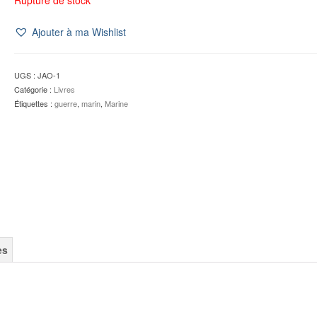
Ajouter à ma Wishlist
UGS :
JAO-1
Catégorie :
Livres
Étiquettes :
guerre
,
marin
,
Marine
es