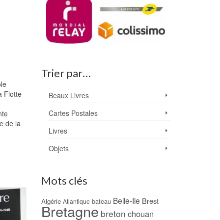
Trier par…
ole
a Flotte
Beaux Livres
Cartes Postales
nte
e de la
Livres
Objets
Mots clés
Belle-Ile
Brest
Algérie
bateau
Atlantique
Bretagne
breton
chouan