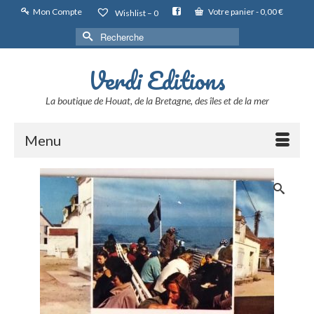
Mon Compte
Votre panier
-
0,00
€
Wishlist –
0
Rechercher :
Verdi Editions
La boutique de Houat, de la Bretagne, des îles et de la mer
Menu