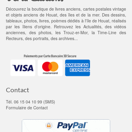
1
Découvrez la boutique de livres anciens, cartes postales vintage
0,
et objets anciens de Houat, des îles et de la mer. Des dessins,
0
tableaux, photos, livres, poèmes dédiés à l'île de Houat, réalisés
0 €.
par les îliens d'origine. Retrouvez les
Actualités
, des
vidéos
anciennes
, des
photos
, les
Trouz-er-Mor
, la
Time-Line des
Recteurs
, des portraits, des archives...
Contact
Tél. 06 15 04 10 99 (SMS)
Formulaire de Contact