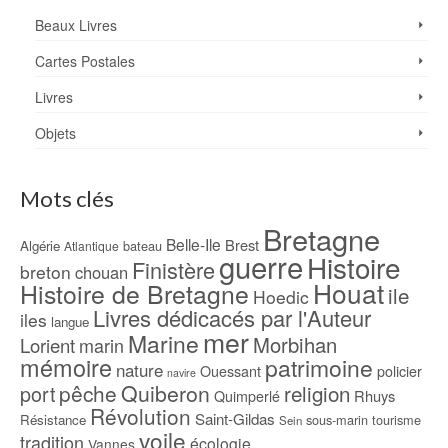
Beaux Livres
Cartes Postales
Livres
Objets
Mots clés
Bretagne
Belle-Ile
Brest
Algérie
bateau
Atlantique
guerre
Histoire
Finistère
breton
chouan
Houat
Histoire de Bretagne
ile
Hoedic
Livres dédicacés par l'Auteur
iles
langue
mer
Marine
Morbihan
Lorient
marin
mémoire
patrimoine
nature
Ouessant
policier
navire
pêche
Quiberon
religion
port
Rhuys
Quimperlé
Révolution
Saint-Gildas
Résistance
sous-marin
tourisme
Sein
voile
tradition
écologie
Vannes