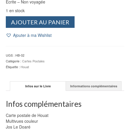
Écrite – Non voyagée
1 en stock
quantité
AJOUTER AU PANIER
de
CP
Ajouter à ma Wishlist
Houat
:
Multivues
couleur
UGS :
HB-02
-
Catégorie :
Cartes Postales
Jos
Étiquette :
Houat
Le
Doaré
Infos sur le Livre
Informations complémentaires
Infos complémentaires
Carte postale de Houat
Multivues couleur
Jos Le Doaré