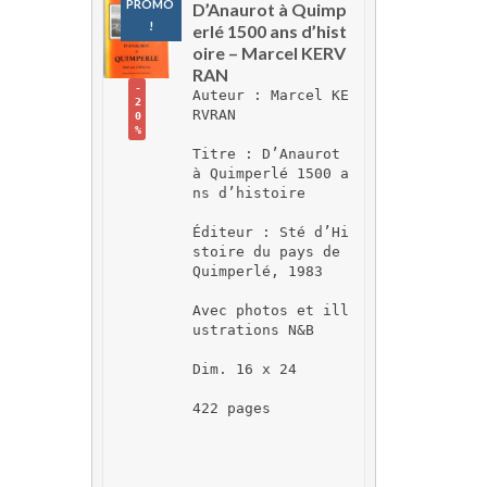
PROMO 
D’Anaurot à Quimp
!
erlé 1500 ans d’hist
oire – Marcel KERV
RAN
-
Auteur : Marcel KE
2
RVRAN
0
%
Titre : D’Anaurot 
à Quimperlé 1500 a
ns d’histoire
Éditeur : Sté d’Hi
stoire du pays de 
Quimperlé, 1983
Avec photos et ill
ustrations N&B
Dim. 16 x 24
422 pages 