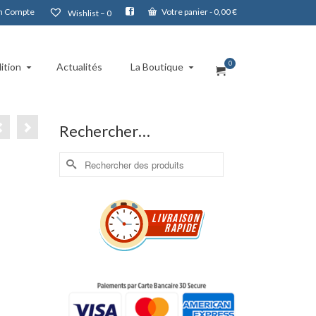
 Compte
Votre panier
-
0,00
€
Wishlist –
0
0
ition
Actualités
La Boutique
Rechercher…
Rechercher :