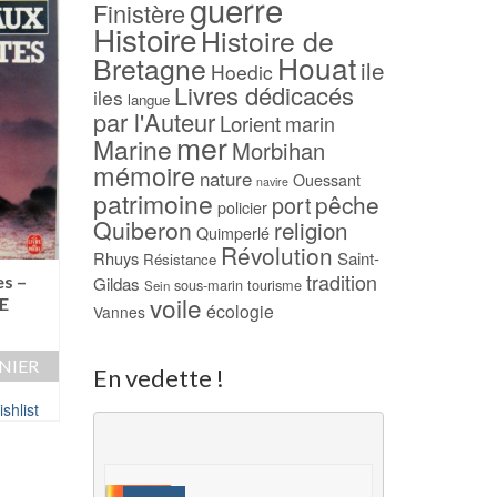
guerre
Finistère
Histoire
Histoire de
Houat
Bretagne
ile
Hoedic
Livres dédicacés
iles
langue
par l'Auteur
Lorient
marin
mer
Marine
Morbihan
mémoire
nature
Ouessant
navire
patrimoine
pêche
port
policier
Quiberon
religion
Quimperlé
Révolution
Rhuys
Saint-
Résistance
tradition
es –
Pas de quoi noyer un
Au Nom de la Mer
Gildas
sous-marin
tourisme
Sein
voile
E
chat – BACHELLERIE
Daniel JOUVAN
écologie
Vannes
7,00
€
14,00
€
NIER
AJOUTER AU PANIER
AJOUTER AU PAN
En vedette !
shlist
Ajouter à ma Wishlist
Ajouter à ma Wish