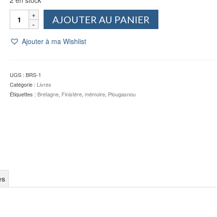
quantité
AJOUTER AU PANIER
de
Un
Ajouter à ma Wishlist
hiver
en
Bretagne
-
UGS :
BRS-1
Michel
Catégorie :
Livres
LE
Étiquettes :
Bretagne
,
Finistère
,
mémoire
,
Plougasnou
BRIS
es