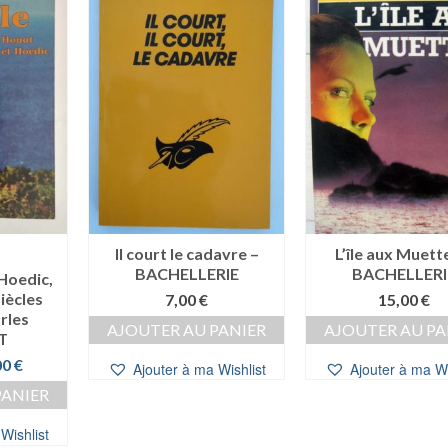
Il court le cadavre –
L’île aux Muett
BACHELLERIE
BACHELLERI
 Hoedic,
iècles
7,00
€
15,00
€
rles
AJOUTER AU PANIER
AJOUTER AU PA
T
Le
00
€
Ajouter à ma Wishlist
Ajouter à ma Wi
prix
PANIER
al
actuel
t :
est :
Wishlist
0 €.
10,00 €.