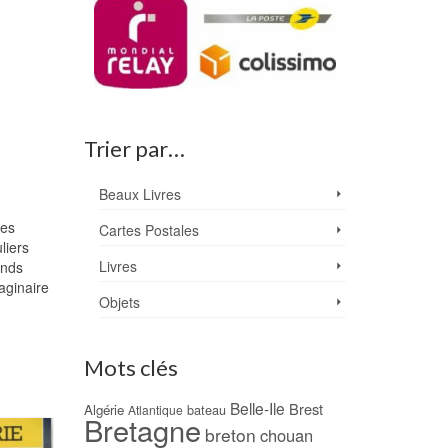
Trier par…
Beaux Livres
des
Cartes Postales
liers
Livres
onds
aginaire
Objets
Mots clés
Belle-Ile
Brest
Algérie
bateau
Atlantique
Bretagne
breton
chouan