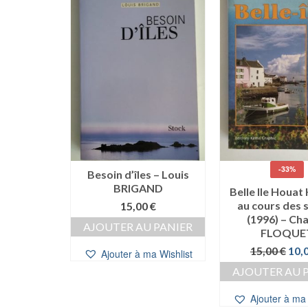
-33%
Besoin d’îles – Louis
BRIGAND
 poupées
Belle Ile Houat
an BULOT
au cours des s
15,00
€
cé)
(1996) – Cha
AJOUTER AU PANIER
FLOQUE
e
Le
0,00
€
ix
prix
Le
15,00
€
10,
Ajouter à ma Wishlist
 PANIER
itial
actuel
prix
AJOUTER AU 
ait :
est :
initi
a Wishlist
,00 €.
10,00 €.
étai
Ajouter à ma 
15,0