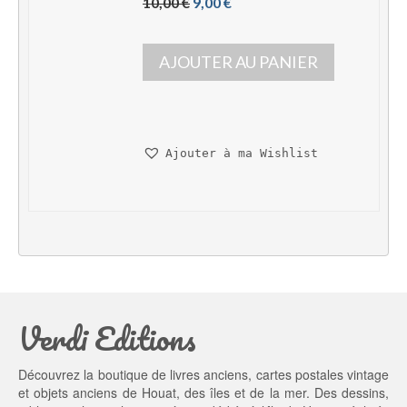
L
L
10,00 
€
9,00 
€
e 
e 
p
p
AJOUTER AU PANIER
r
r
i
i
x 
x 
i
a
n
c
Ajouter à ma Wishlist
i
t
t
u
i
e
a
l 
l 
e
é
s
t
t : 
a
9,
Verdi Editions
i
0
t : 
0 €.
1
Découvrez la boutique de livres anciens, cartes postales vintage
0,
et objets anciens de Houat, des îles et de la mer. Des dessins,
0