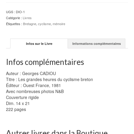
du
cyclisme
UGS :
DIO-1
breton
Catégorie :
Livres
-
Étiquettes :
Bretagne
,
cyclisme
,
mémoire
G.
CADIOU
Infos sur le Livre
Informations complémentaires
Infos complémentaires
Auteur : Georges CADIOU
Titre : Les grandes heures du cyclisme breton
Éditeur : Ouest France, 1981
Avec nombreuses photos N&B
Couverture rigide
Dim. 14 x 21
222 pages
Autres livres dans la Boutique...