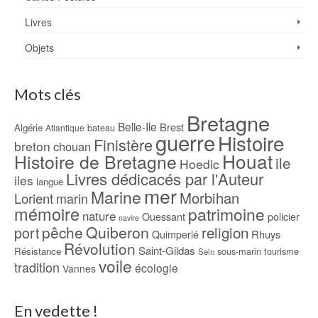
Livres
Objets
Mots clés
Bretagne
Belle-Ile
Brest
Algérie
bateau
Atlantique
guerre
Histoire
Finistère
breton
chouan
Houat
Histoire de Bretagne
ile
Hoedic
Livres dédicacés par l'Auteur
iles
langue
mer
Marine
Morbihan
Lorient
marin
mémoire
patrimoine
nature
Ouessant
policier
navire
pêche
Quiberon
religion
port
Rhuys
Quimperlé
Révolution
Saint-Gildas
Résistance
sous-marin
tourisme
Sein
voile
tradition
écologie
Vannes
En vedette !