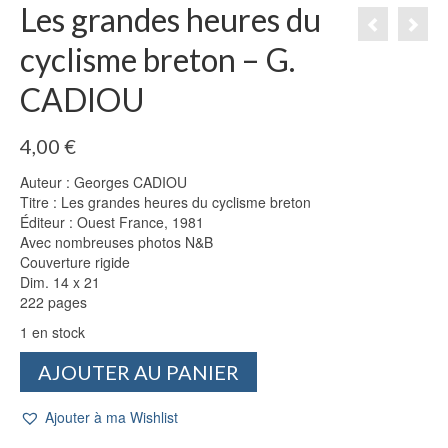
Les grandes heures du
cyclisme breton – G.
CADIOU
4,00
€
Auteur : Georges CADIOU
Titre : Les grandes heures du cyclisme breton
Éditeur : Ouest France, 1981
Avec nombreuses photos N&B
Couverture rigide
Dim. 14 x 21
222 pages
1 en stock
quantité
AJOUTER AU PANIER
de
Les
Ajouter à ma Wishlist
grandes
heures