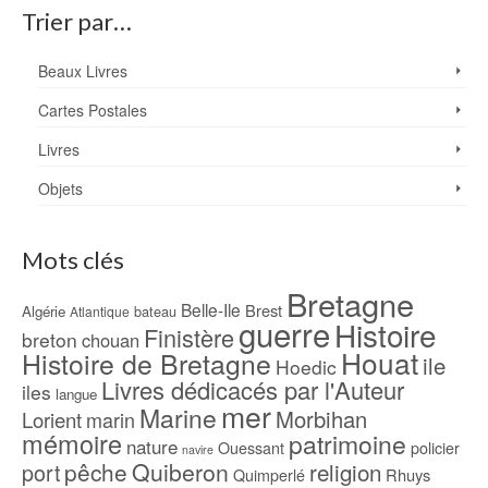
Trier par…
Beaux Livres
Cartes Postales
Livres
Objets
Mots clés
Bretagne
Belle-Ile
Brest
Algérie
bateau
Atlantique
guerre
Histoire
Finistère
breton
chouan
Houat
Histoire de Bretagne
ile
Hoedic
Livres dédicacés par l'Auteur
iles
langue
mer
Marine
Morbihan
Lorient
marin
mémoire
patrimoine
nature
Ouessant
policier
navire
pêche
Quiberon
religion
port
Rhuys
Quimperlé