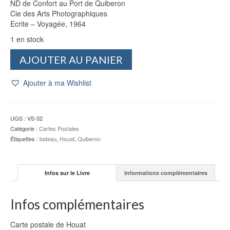
ND de Confort au Port de Quiberon
Cie des Arts Photographiques
Ecrite – Voyagée, 1964
1 en stock
quantité
AJOUTER AU PANIER
de
CP
Ajouter à ma Wishlist
Houat
:
ND
de
UGS :
VS-02
Confort
Catégorie :
Cartes Postales
au
Étiquettes :
bateau
,
Houat
,
Quiberon
Port
de
Quiberon
Infos sur le Livre
Informations complémentaires
-
CAP
Infos complémentaires
Carte postale de Houat