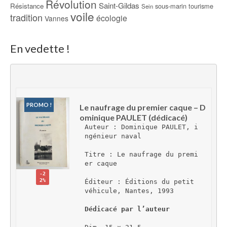
Révolution
Saint-Gildas
Résistance
sous-marin
tourisme
Sein
voile
tradition
écologie
Vannes
En vedette !
PROMO !
Le naufrage du premier caque – D
ominique PAULET (dédicacé)
Auteur : Dominique PAULET, i
ngénieur naval
Titre : Le naufrage du premi
er caque
-2
2%
Éditeur : Éditions du petit 
véhicule, Nantes, 1993
Dédicacé par l’auteur