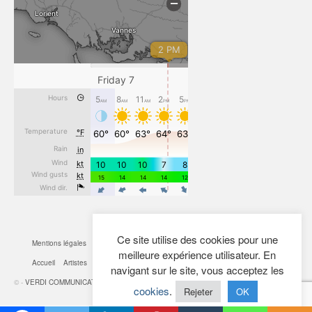
Ce site utilise des cookies pour une
Mentions légales
CGV
Cookies
Confidentialité
Plan du site
Contact
meilleure expérience utilisateur. En
Accueil
Artistes
Actualités
Boutique
Mon Compte
navigant sur le site, vous acceptez les
© -
VERDI COMMUNICATION
- 2026
cookies
.
Rejeter
OK