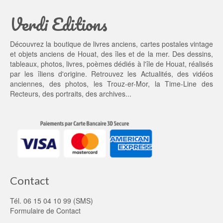
a
3
Verdi Editions
i
5,
t : 
0
4
0 €.
Découvrez la boutique de livres anciens, cartes postales vintage
5,
et objets anciens de Houat, des îles et de la mer. Des dessins,
0
tableaux, photos, livres, poèmes dédiés à l'île de Houat, réalisés
0 €.
par les îliens d'origine. Retrouvez les
Actualités
, des
vidéos
anciennes
, des
photos
, les
Trouz-er-Mor
, la
Time-Line des
Recteurs
, des portraits, des archives...
Contact
Tél. 06 15 04 10 99 (SMS)
Formulaire de Contact