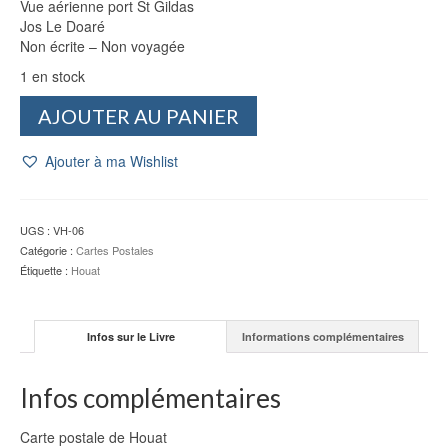
Vue aérienne port St Gildas
Jos Le Doaré
Non écrite – Non voyagée
1 en stock
quantité
AJOUTER AU PANIER
de
CP
Ajouter à ma Wishlist
Houat
:
Vue
aérienne
UGS :
VH-06
port
Catégorie :
Cartes Postales
St
Étiquette :
Houat
Gildas
-
Jos
Infos sur le Livre
Informations complémentaires
Le
Doaré
Infos complémentaires
Carte postale de Houat