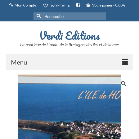
Mon Compte
Votre panier
-
0,00
€
Wishlist –
0
Rechercher :
Verdi Editions
La boutique de Houat, de la Bretagne, des îles et de la mer
Menu