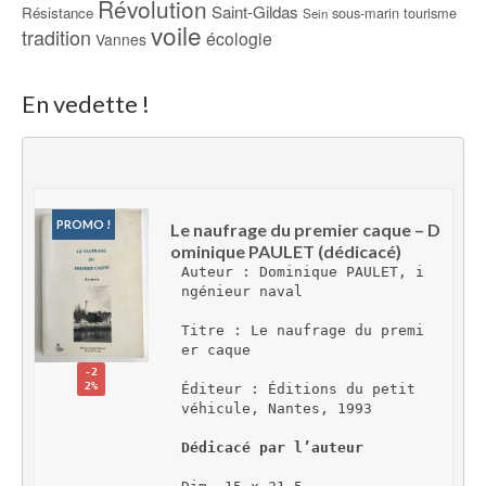
Révolution
Saint-Gildas
Résistance
sous-marin
tourisme
Sein
voile
tradition
écologie
Vannes
En vedette !
PROMO !
Le naufrage du premier caque – D
ominique PAULET (dédicacé)
Auteur : Dominique PAULET, i
ngénieur naval
Titre : Le naufrage du premi
er caque
-2
2%
Éditeur : Éditions du petit 
véhicule, Nantes, 1993
Dédicacé par l’auteur