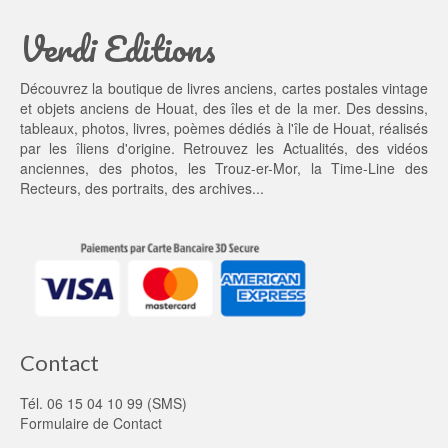
a
3
Verdi Editions
i
5,
t : 
0
4
0 €.
Découvrez la boutique de livres anciens, cartes postales vintage
5,
et objets anciens de Houat, des îles et de la mer. Des dessins,
0
tableaux, photos, livres, poèmes dédiés à l'île de Houat, réalisés
0 €.
par les îliens d'origine. Retrouvez les
Actualités
, des
vidéos
anciennes
, des
photos
, les
Trouz-er-Mor
, la
Time-Line des
Recteurs
, des portraits, des archives...
Contact
Tél. 06 15 04 10 99 (SMS)
Formulaire de Contact