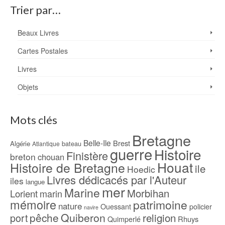
Trier par…
Beaux Livres
Cartes Postales
Livres
Objets
Mots clés
Bretagne
Belle-Ile
Brest
Algérie
bateau
Atlantique
guerre
Histoire
Finistère
breton
chouan
Houat
Histoire de Bretagne
ile
Hoedic
Livres dédicacés par l'Auteur
iles
langue
mer
Marine
Morbihan
Lorient
marin
mémoire
patrimoine
nature
Ouessant
policier
navire
pêche
Quiberon
religion
port
Rhuys
Quimperlé