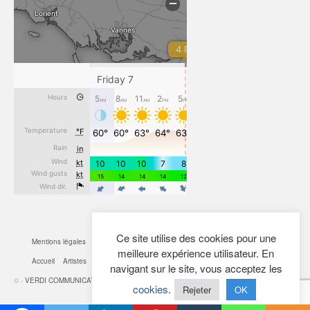
Ce site utilise des cookies pour une
Mentions légales
CGV
Cookies
Confidentialité
Plan du site
Contact
meilleure expérience utilisateur. En
Accueil
Artistes
Actualités
Boutique
Mon Compte
navigant sur le site, vous acceptez les
© -
VERDI COMMUNICATION
- 2026
cookies
.
Rejeter
OK