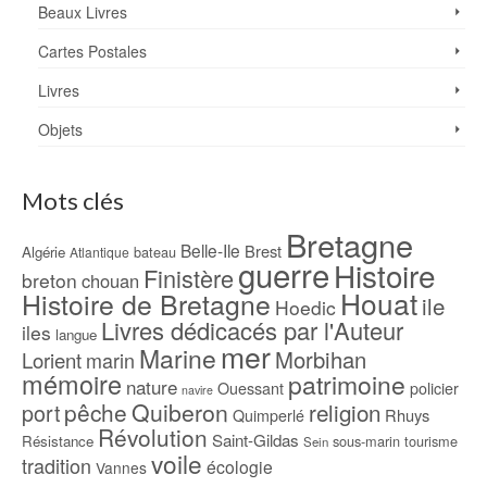
Beaux Livres
Cartes Postales
Livres
Objets
Mots clés
Bretagne
Belle-Ile
Brest
Algérie
bateau
Atlantique
guerre
Histoire
Finistère
breton
chouan
Houat
Histoire de Bretagne
ile
Hoedic
Livres dédicacés par l'Auteur
iles
langue
mer
Marine
Morbihan
Lorient
marin
mémoire
patrimoine
nature
Ouessant
policier
navire
pêche
Quiberon
religion
port
Rhuys
Quimperlé
Révolution
Saint-Gildas
Résistance
sous-marin
tourisme
Sein
voile
tradition
écologie
Vannes