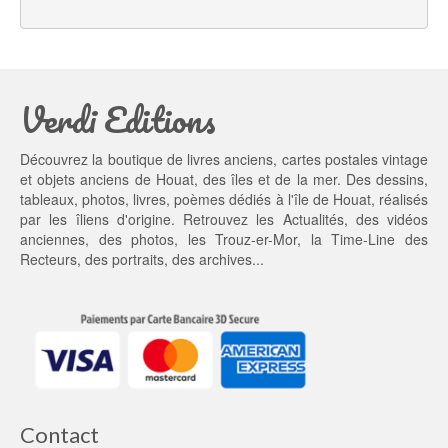
l 
e
é
s
t
t : 
a
1
Verdi Editions
i
3,
t : 
0
2
0 €.
Découvrez la boutique de livres anciens, cartes postales vintage
0,
et objets anciens de Houat, des îles et de la mer. Des dessins,
0
tableaux, photos, livres, poèmes dédiés à l'île de Houat, réalisés
0 €.
par les îliens d'origine. Retrouvez les
Actualités
, des
vidéos
anciennes
, des
photos
, les
Trouz-er-Mor
, la
Time-Line des
Recteurs
, des portraits, des archives...
Contact