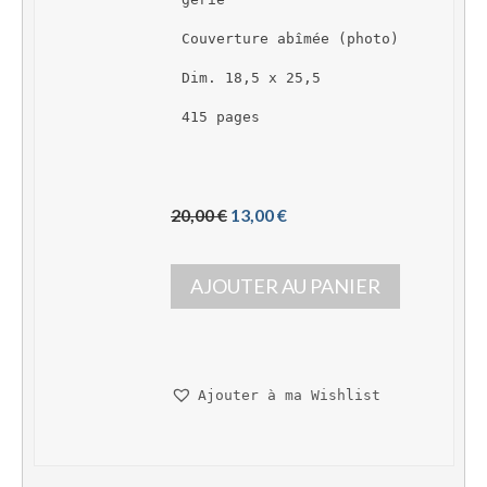
Couverture abîmée (photo)
Dim. 18,5 x 25,5
415 pages
L
L
20,00 
€
13,00 
€
e 
e 
p
p
AJOUTER AU PANIER
r
r
i
i
x 
x 
i
a
n
c
Ajouter à ma Wishlist
i
t
t
u
i
e
a
l 