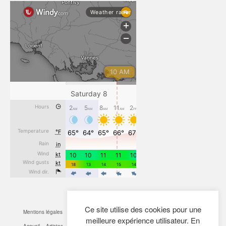
Ce site utilise des cookies pour une
Mentions légales
CGV
Cookies
Confidentialité
Plan du site
Contact
meilleure expérience utilisateur. En