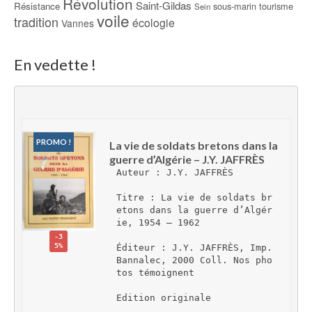
Révolution
Saint-Gildas
Résistance
sous-marin
tourisme
Sein
voile
tradition
écologie
Vannes
En vedette !
PROMO !
La vie de soldats bretons dans la 
guerre d’Algérie – J.Y. JAFFRÈS
Auteur : J.Y. JAFFRÈS
Titre : La vie de soldats br
etons dans la guerre d’Algér
ie, 1954 – 1962
-3
5%
Éditeur : J.Y. JAFFRÈS, Imp. 
Bannalec, 2000 Coll. Nos pho
tos témoignent
Edition originale