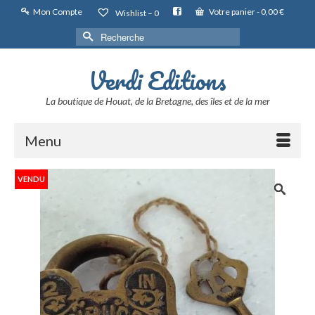
Mon Compte
Votre panier
-
0,00
€
Wishlist –
0
Rechercher :
Verdi Editions
La boutique de Houat, de la Bretagne, des îles et de la mer
Menu
VENDU