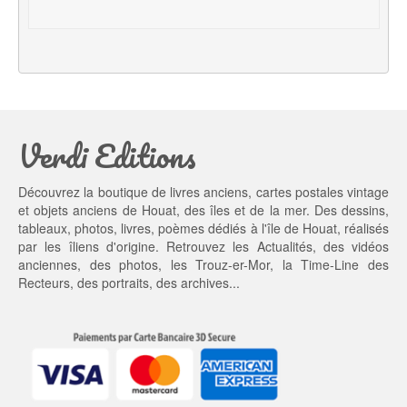
i
e
a
l 
l 
e
é
s
t
t : 
a
1
Verdi Editions
i
3,
t : 
0
2
0 €.
Découvrez la boutique de livres anciens, cartes postales vintage
0,
et objets anciens de Houat, des îles et de la mer. Des dessins,
0
tableaux, photos, livres, poèmes dédiés à l'île de Houat, réalisés
0 €.
par les îliens d'origine. Retrouvez les
Actualités
, des
vidéos
anciennes
, des
photos
, les
Trouz-er-Mor
, la
Time-Line des
Recteurs
, des portraits, des archives...