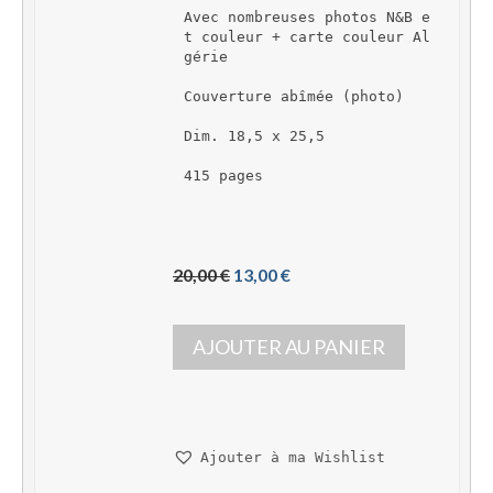
Avec nombreuses photos N&B e
t couleur + carte couleur Al
gérie
Couverture abîmée (photo)
Dim. 18,5 x 25,5
415 pages
L
L
20,00 
€
13,00 
€
e 
e 
p
p
AJOUTER AU PANIER
r
r
i
i
x 
x 
i
a
n
c
Ajouter à ma Wishlist
i
t
t
u