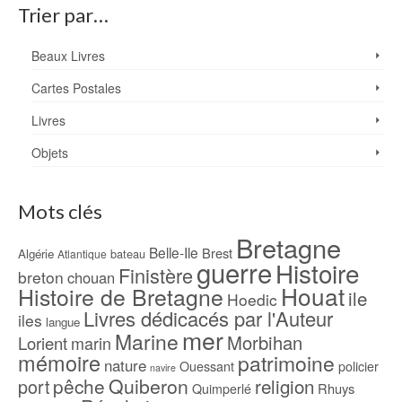
Trier par…
Beaux Livres
Cartes Postales
Livres
Objets
Mots clés
Bretagne
Belle-Ile
Brest
Algérie
bateau
Atlantique
guerre
Histoire
Finistère
breton
chouan
Houat
Histoire de Bretagne
ile
Hoedic
Livres dédicacés par l'Auteur
iles
langue
mer
Marine
Morbihan
Lorient
marin
mémoire
patrimoine
nature
Ouessant
policier
navire
pêche
Quiberon
religion
port
Rhuys
Quimperlé