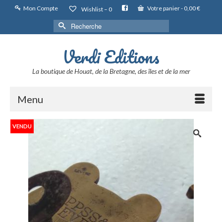
Mon Compte
Votre panier
-
0,00
€
Wishlist –
0
Rechercher :
Verdi Editions
La boutique de Houat, de la Bretagne, des îles et de la mer
Menu
VENDU