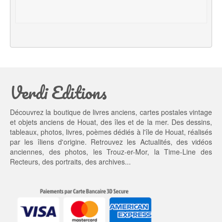
t
u
i
e
a
l 
l 
e
é
s
t
t : 
a
1
Verdi Editions
i
3,
t : 
0
2
0 €.
Découvrez la boutique de livres anciens, cartes postales vintage
0,
et objets anciens de Houat, des îles et de la mer. Des dessins,
0
tableaux, photos, livres, poèmes dédiés à l'île de Houat, réalisés
0 €.
par les îliens d'origine. Retrouvez les
Actualités
, des
vidéos
anciennes
, des
photos
, les
Trouz-er-Mor
, la
Time-Line des
Recteurs
, des portraits, des archives...