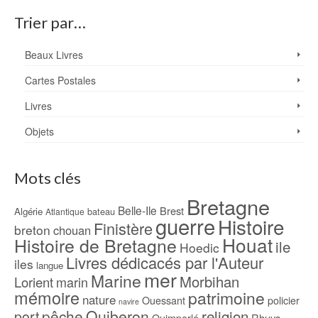
Trier par…
Beaux Livres
Cartes Postales
Livres
Objets
Mots clés
Bretagne
Belle-Ile
Brest
Algérie
bateau
Atlantique
guerre
Histoire
Finistère
breton
chouan
Houat
Histoire de Bretagne
ile
Hoedic
Livres dédicacés par l'Auteur
iles
langue
mer
Marine
Morbihan
Lorient
marin
mémoire
patrimoine
nature
Ouessant
policier
navire
pêche
Quiberon
religion
port
Rhuys