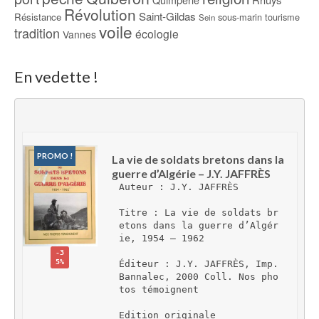
Quimperlé
Révolution
Saint-Gildas
Résistance
sous-marin
tourisme
Sein
voile
tradition
écologie
Vannes
En vedette !
PROMO !
La vie de soldats bretons dans la 
guerre d’Algérie – J.Y. JAFFRÈS
Auteur : J.Y. JAFFRÈS
Titre : La vie de soldats br
etons dans la guerre d’Algér
ie, 1954 – 1962
-3
5%
Éditeur : J.Y. JAFFRÈS, Imp. 
Bannalec, 2000 Coll. Nos pho
tos témoignent
Edition originale