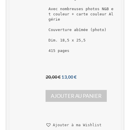
Avec nombreuses photos N&B e
t couleur + carte couleur Al
gérie
Couverture abîmée (photo)
Dim. 18,5 x 25,5
415 pages
L
L
20,00 
€
13,00 
€
e 
e 
p
p
AJOUTER AU PANIER
r
r
i
i
x 
x 
i
a
n
c
Ajouter à ma Wishlist
i
t