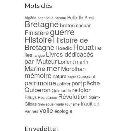
Mots clés
Belle-Ile
Brest
Algérie
bateau
Atlantique
Bretagne
breton
chouan
guerre
Finistère
Histoire
Histoire de
Houat
Bretagne
ile
Hoedic
Livres dédicacés
iles
langue
par l'Auteur
Lorient
marin
mer
Marine
Morbihan
mémoire
nature
Ouessant
navire
patrimoine
pêche
port
policier
Quiberon
religion
Quimperlé
Révolution
Rhuys
Saint-
Résistance
tradition
Gildas
sous-marin
tourisme
Sein
voile
écologie
Vannes
En vedette !