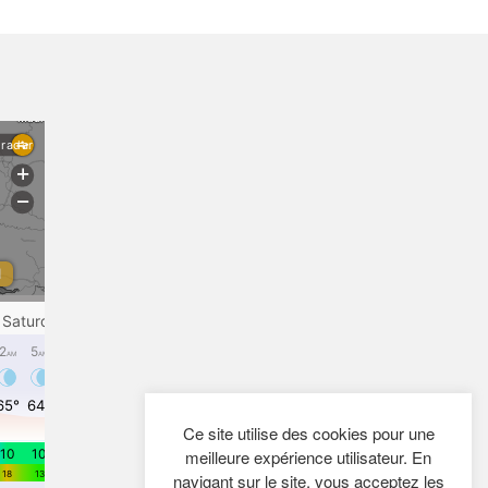
i
0,
t : 
0
2
0 €.
5,
0
0 €.
Ce site utilise des cookies pour une
meilleure expérience utilisateur. En
navigant sur le site, vous acceptez les