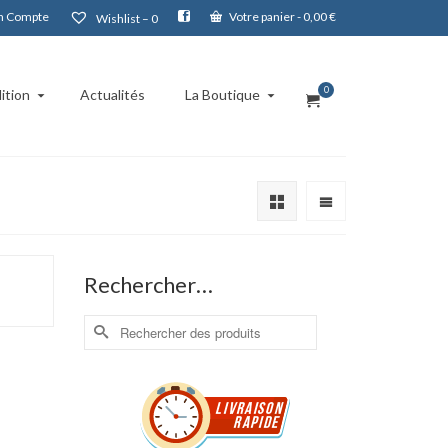
 Compte
Votre panier
-
0,00
€
Wishlist –
0
0
ition
Actualités
La Boutique
Rechercher…
Rechercher :