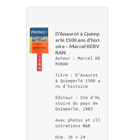
PROMO !
D’Anaurot à Quimp
erlé 1500 ans d’hist
oire – Marcel KERV
RAN
-
Auteur : Marcel KE
2
RVRAN
0
%
Titre : D’Anaurot 
à Quimperlé 1500 a
ns d’histoire
Éditeur : Sté d’Hi
stoire du pays de 
Quimperlé, 1983
Avec photos et ill
ustrations N&B
Dim. 16 x 24