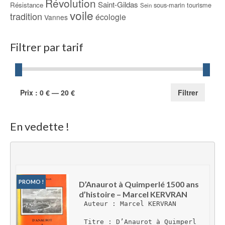
Révolution
Saint-Gildas
Résistance
sous-marin
tourisme
Sein
voile
tradition
écologie
Vannes
Filtrer par tarif
Prix
Prix
Prix :
0 €
—
20 €
Filtrer
min
max
En vedette !
PROMO !
D’Anaurot à Quimperlé 1500 ans 
d’histoire – Marcel KERVRAN
Auteur : Marcel KERVRAN
Titre : D’Anaurot à Quimperl