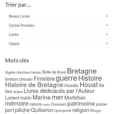
Trier par…
Beaux Livres
Cartes Postales
Livres
Objets
Mots clés
Bretagne
Belle-Ile
Brest
Algérie
bateau
Atlantique
guerre
Histoire
Finistère
breton
chouan
Houat
Histoire de Bretagne
ile
Hoedic
Livres dédicacés par l'Auteur
iles
langue
mer
Marine
Morbihan
Lorient
marin
mémoire
patrimoine
nature
Ouessant
policier
navire
pêche
Quiberon
religion
port
Rhuys
Quimperlé