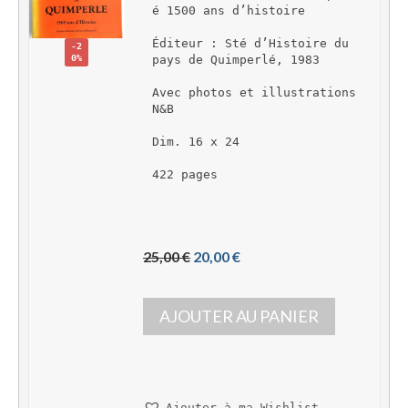
é 1500 ans d’histoire
Éditeur : Sté d’Histoire du 
-2
0%
pays de Quimperlé, 1983
Avec photos et illustrations 
N&B
Dim. 16 x 24
422 pages 
L
L
25,00 
€
20,00 
€
e 
e 
p
p
AJOUTER AU PANIER
r
r
i
i
x 
x 
i
a
n
c