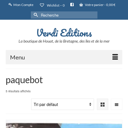
Mon Compte
Votre panier
-
0,00
€
Wishlist –
0
Rechercher :
Verdi Editions
La boutique de Houat, de la Bretagne, des îles et de la mer
Menu
paquebot
5 résultats affichés