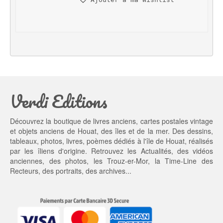
Ajouter à ma Wishlist
i
t
t
u
i
e
a
l 
l 
e
é
s
t
t : 
a
2
Verdi Editions
i
0,
t : 
0
2
0 €.
Découvrez la boutique de livres anciens, cartes postales vintage
5,
et objets anciens de Houat, des îles et de la mer. Des dessins,
0
tableaux, photos, livres, poèmes dédiés à l'île de Houat, réalisés
0 €.
par les îliens d'origine. Retrouvez les
Actualités
, des
vidéos
anciennes
, des
photos
, les
Trouz-er-Mor
, la
Time-Line des
Recteurs
, des portraits, des archives...