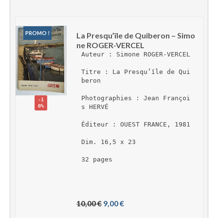
PROMO !
La Presqu’île de Quiberon – Simo
ne ROGER-VERCEL
Auteur : Simone ROGER-VERCEL
Titre : La Presqu’île de Qui
beron
Photographies : Jean Françoi
-1
0%
s HERVÉ
Éditeur : OUEST FRANCE, 1981
Dim. 16,5 x 23
32 pages
L
L
10,00 
€
9,00 
€
e 
e 