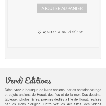
p
p
AJOUTER AU PANIER
r
r
i
i
x 
x 
i
a
n
c
Ajouter à ma Wishlist
i
t
t
u
i
e
a
l 
l 
e
é
s
t
t : 
a
9,
Verdi Editions
i
0
t : 
0 €.
1
Découvrez la boutique de livres anciens, cartes postales vintage
0,
et objets anciens de Houat, des îles et de la mer. Des dessins,
0
tableaux, photos, livres, poèmes dédiés à l'île de Houat, réalisés
0 €.
par les îliens d'origine. Retrouvez les
Actualités
, des
vidéos