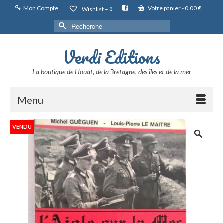
Mon Compte
Votre panier
-
0,00
€
Wishlist –
0
Rechercher :
Verdi Editions
La boutique de Houat, de la Bretagne, des îles et de la mer
Menu
VENDU