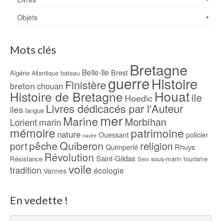
Objets
Mots clés
Bretagne
Belle-Ile
Brest
Algérie
bateau
Atlantique
guerre
Histoire
Finistère
breton
chouan
Houat
Histoire de Bretagne
ile
Hoedic
Livres dédicacés par l'Auteur
iles
langue
mer
Marine
Morbihan
Lorient
marin
mémoire
patrimoine
nature
Ouessant
policier
navire
pêche
Quiberon
religion
port
Rhuys
Quimperlé
Révolution
Saint-Gildas
Résistance
sous-marin
tourisme
Sein
voile
tradition
écologie
Vannes
En vedette !