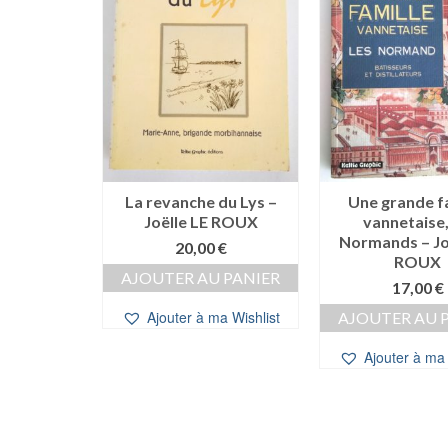
s – Louis
La revanche du Lys –
Une grande f
ND
Joëlle LE ROUX
vannetaise,
Normands – Jo
0
€
20,00
€
ROUX
 PANIER
AJOUTER AU PANIER
17,00
€
a Wishlist
Ajouter à ma Wishlist
AJOUTER AU 
Ajouter à ma 