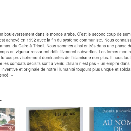
 un bouleversement dans le monde arabe. C’est le second coup de se
est achevé en 1992 avec la fin du système communiste. Nous connais
Damas, du Caire à Tripoli. Nous sommes ainsi entrés dans une phase d
gtemps en vigueur ressortent définitivement subverties. Les forces mont
forces provisoirement dominantes de l’islamisme non plus. Il nous fau
 les combats décisifs sont à venir. L’Islam n’est pas « un empire dans
 inventive et originale de notre Humanité toujours plus unique et solidai
encé. »
.