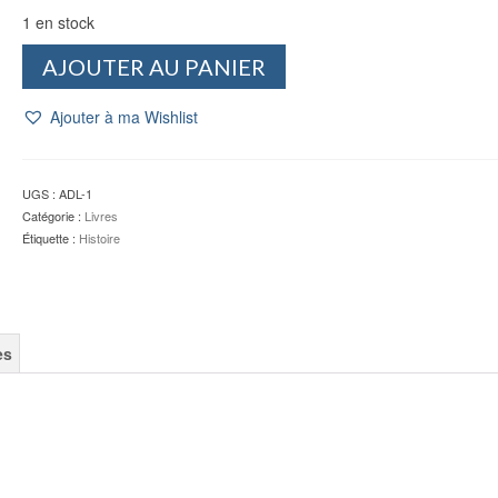
1 en stock
quantité
AJOUTER AU PANIER
de
Le
Ajouter à ma Wishlist
jour
où
l'histoire
a
UGS :
ADL-1
recommencé
Catégorie :
Livres
-
Étiquette :
Histoire
Alexandre
ADLER
es