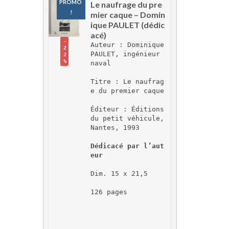
PROMO 
Le naufrage du pre
!
mier caque – Domin
ique PAULET (dédic
acé)
-
Auteur : Dominique 
2
PAULET, ingénieur 
2
%
naval
Titre : Le naufrag
e du premier caque
Éditeur : Éditions 
du petit véhicule, 
Nantes, 1993
Dédicacé par l’aut
eur
Dim. 15 x 21,5
126 pages