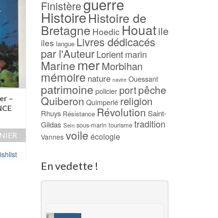
guerre
Finistère
Histoire
Histoire de
Houat
Bretagne
ile
Hoedic
Livres dédicacés
iles
langue
par l'Auteur
Lorient
marin
mer
Marine
Morbihan
mémoire
nature
Ouessant
navire
patrimoine
pêche
port
policier
er –
D’une guerre à l’autre –
La rue des bons
Quiberon
religion
Quimperlé
NCE
1914-1945 – Skol Vreizh
apôtres –
Révolution
Rhuys
Saint-
Résistance
BACHELLERIE
15,00
€
tradition
Gildas
sous-marin
tourisme
Sein
6,00
€
voile
NIER
AJOUTER AU PANIER
écologie
Vannes
AJOUTER AU PAN
shlist
Ajouter à ma Wishlist
Ajouter à ma Wish
En vedette !