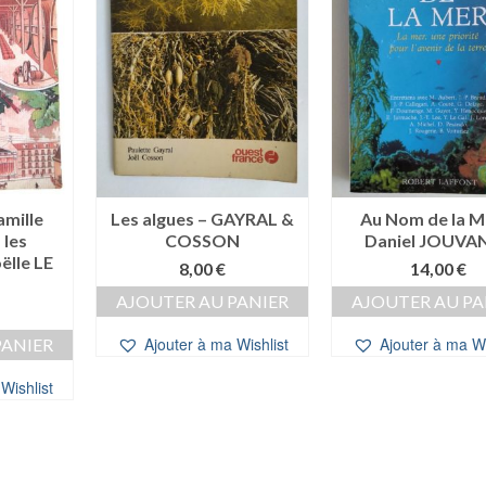
amille
Les algues – GAYRAL &
Au Nom de la M
 les
COSSON
Daniel JOUVA
ëlle LE
8,00
€
14,00
€
AJOUTER AU PANIER
AJOUTER AU PA
Ajouter à ma Wishlist
Ajouter à ma Wi
PANIER
Wishlist