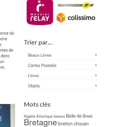
monce du
sons
Trier par…
e
antes de
Beaux Livres
t donc
 un
Cartes Postales
re,
Livres
Objets
Mots clés
Belle-Ile
Brest
Algérie
Atlantique
bateau
Bretagne
breton
chouan