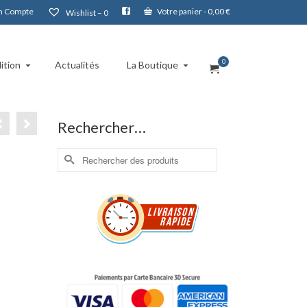
 Compte
Votre panier
-
0,00
€
Wishlist –
0
0
ition
Actualités
La Boutique
Rechercher…
Rechercher :