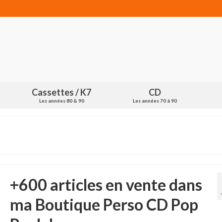
Cassettes / K7
CD
Les années 80 & 90
Les années 70 à 90
+600 articles en vente dans
ma Boutique Perso CD Pop