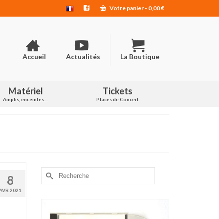
Votre panier
-
0,00
€
Accueil
Actualités
La Boutique
Matériel
Tickets
Amplis, enceintes…
Places de Concert
Rechercher :
8
AVR 2021