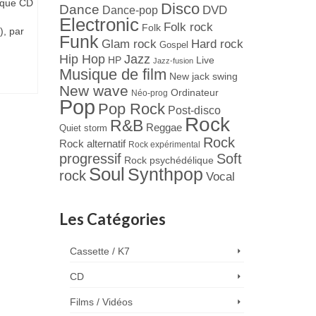
ique CD
Disco
Dance
Dance-pop
DVD
Electronic
Folk rock
Folk
), par
Funk
Hard rock
Glam rock
Gospel
Jazz
Hip Hop
Live
HP
Jazz-fusion
Musique de film
New jack swing
New wave
Ordinateur
Néo-prog
Pop
Pop Rock
Post-disco
Rock
R&B
Reggae
Quiet storm
Rock
Rock alternatif
Rock expérimental
progressif
Soft
Rock psychédélique
Soul
Synthpop
rock
Vocal
Les Catégories
Cassette / K7
CD
Films / Vidéos