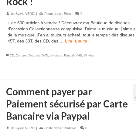
Rock !
de
Sylvie VERDI
|
Posté dans :
Edito
|
0
+ de 600 articles à vendre ! Découvrez ma Boutique de disques
d’occasion Collectionneuse compulsive J’aime la musique, j’aime a
de la musique. J’en ai toujours acheté, tout le temps : des disques 
45T, des 33T, des CD, des …
Lire la suite
PRINCE – 1999 – CD
PRINCE – SIGN OF THE T
CD
,
Concert
,
Disques
,
DVD
,
Livraison
,
Paypal
,
VHS
,
Vinyles
CD
9,00
€
9,00
€
AJOUTER AU PANIER
AJOUTER AU PANI
Comment payer par
Paiement sécurisé par Carte
Bancaire via Paypal
de
Sylvie VERDI
|
Posté dans :
Pratique
|
0