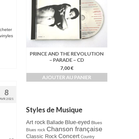
cheter
vinyles
IMES –
PRINCE AND THE REVOLUTION
PRINCE 
– PARADE – CD
7,00
€
AJO
ER
AJOUTER AU PANIER
8
AVR 2021
Styles de Musique
Art rock
Blue-eyed
Ballade
Blues
Chanson française
Blues rock
Concert
Classic Rock
Country