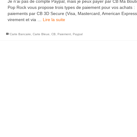
Je n’ai pas de compte Paypal, mais je peux payer par CB Ma Bout
Pop Rock vous propose trois types de paiement pour vos achats :
paiements par CB 3D Secure (Visa, Mastercard, American Express
virement et via …
Lire la suite
Carte Bancaire
,
Carte Bleue
,
CB
,
Paiement
,
Paypal