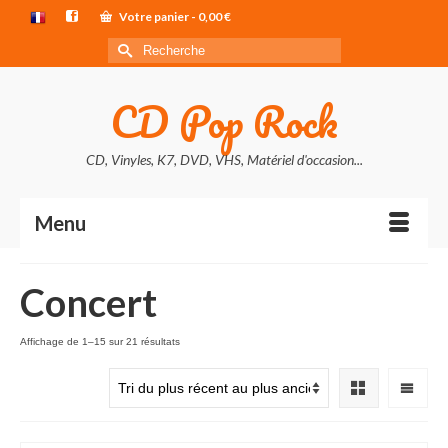
Votre panier
-
0,00
€
Rechercher :
CD Pop Rock
CD, Vinyles, K7, DVD, VHS, Matériel d'occasion...
Menu
Concert
Trié
Affichage de 1–15 sur 21 résultats
du
plus
récent
au
plus