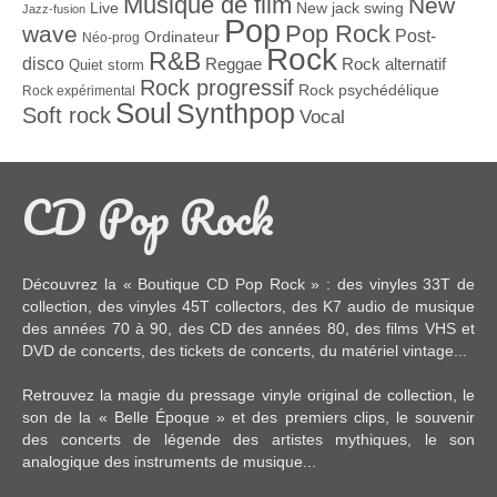
Musique de film
New
Live
New jack swing
Jazz-fusion
Pop
Pop Rock
wave
Post-
Ordinateur
Néo-prog
Rock
R&B
disco
Reggae
Rock alternatif
Quiet storm
Rock progressif
Rock psychédélique
Rock expérimental
Soul
Synthpop
Soft rock
Vocal
CD Pop Rock
Découvrez la « Boutique CD Pop Rock » : des
vinyles 33T
de
collection, des
vinyles 45T
collectors, des
K7 audio
de musique
des années 70 à 90,
des CD
des années 80, des
films VHS et
DVD
de concerts, des
tickets de concerts
, du
matériel vintage
...
Retrouvez la magie du pressage vinyle original de collection, le
son de la « Belle Époque » et des premiers clips, le souvenir
des concerts de légende des artistes mythiques, le son
analogique des instruments de musique...