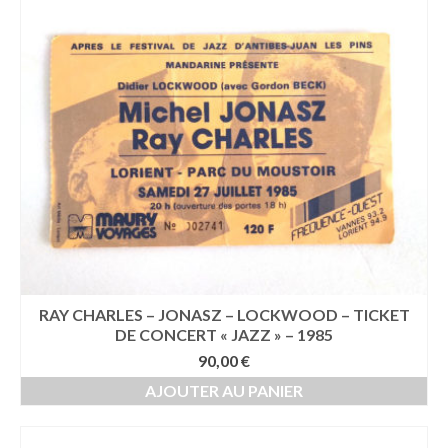
ancien
RAY CHARLES – JONASZ – LOCKWOOD – TICKET
DE CONCERT « JAZZ » – 1985
90,00
€
AJOUTER AU PANIER