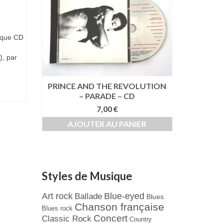
ique CD
), par
IMES –
PRINCE AND THE REVOLUTION
PRINCE 
– PARADE – CD
7,00
€
AJO
ER
AJOUTER AU PANIER
Styles de Musique
Art rock
Blue-eyed
Ballade
Blues
Chanson française
Blues rock
Concert
Classic Rock
Country