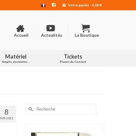
Votre panier
-
0,00
€
Accueil
Actualités
La Boutique
Matériel
Tickets
Amplis, enceintes…
Places de Concert
Rechercher :
8
AVR 2021