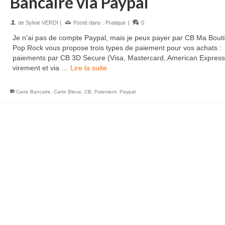
Bancaire via Paypal
de
Sylvie VERDI
|
Posté dans :
Pratique
|
0
Je n’ai pas de compte Paypal, mais je peux payer par CB Ma Bout
Pop Rock vous propose trois types de paiement pour vos achats :
paiements par CB 3D Secure (Visa, Mastercard, American Express
virement et via …
Lire la suite
PRINCE – 1999 – CD
PRINCE – SIGN OF THE T
Carte Bancaire
,
Carte Bleue
,
CB
,
Paiement
,
Paypal
CD
9,00
€
9,00
€
AJOUTER AU PANIER
AJOUTER AU PANI