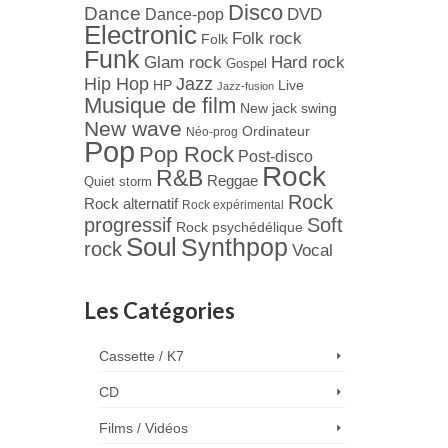
Disco
Dance
Dance-pop
DVD
Electronic
Folk rock
Folk
Funk
Hard rock
Glam rock
Gospel
Jazz
Hip Hop
Live
HP
Jazz-fusion
Musique de film
New jack swing
New wave
Ordinateur
Néo-prog
Pop
Pop Rock
Post-disco
Rock
R&B
Reggae
Quiet storm
Rock
Rock alternatif
Rock expérimental
progressif
Soft
Rock psychédélique
Soul
Synthpop
rock
Vocal
Les Catégories
Cassette / K7
CD
Films / Vidéos