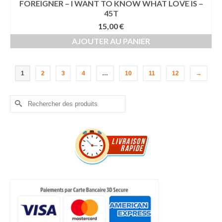
FOREIGNER – I WANT TO KNOW WHAT LOVE IS –
45T
15,00
€
AJOUTER AU PANIER
1
2
3
4
…
10
11
12
→
Rechercher :