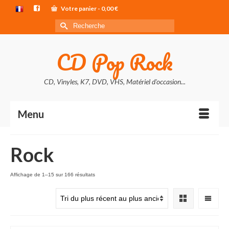
Votre panier
-
0,00
€
Rechercher :
CD Pop Rock
CD, Vinyles, K7, DVD, VHS, Matériel d'occasion...
Menu
Rock
Trié
Affichage de 1–15 sur 166 résultats
du
plus
récent
au
plus