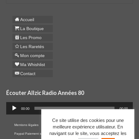
Accueil
La Boutique
Les Promo
Les Raretés
Mon compte
Ma Whishlist
Contact
Écouter Allzic Radio Années 80
Lecteur
00:00
00:00
audio
Ce site utilise des cookies pour une
Mentions légales
Cookies
RGPD
Plan du site
CGV
meilleure expérience utilisateur. En
navigant sur le site, vous acceptez les
Paypal Paiement sécurisé par CB
Contact
Mon Compte
Whishlist
Raretés