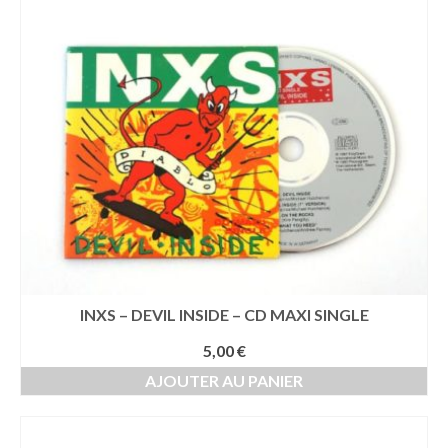
ancien
INXS – DEVIL INSIDE – CD MAXI SINGLE
5,00
€
AJOUTER AU PANIER