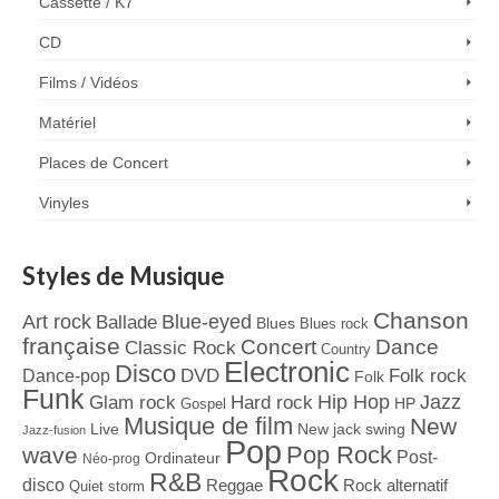
Cassette / K7
CD
Films / Vidéos
Matériel
Places de Concert
Vinyles
Styles de Musique
Chanson
Art rock
Blue-eyed
Ballade
Blues
Blues rock
française
Concert
Dance
Classic Rock
Country
Electronic
Disco
Dance-pop
DVD
Folk rock
Folk
Funk
Jazz
Hard rock
Hip Hop
Glam rock
Gospel
HP
Musique de film
New
Live
New jack swing
Jazz-fusion
Pop
Pop Rock
wave
Post-
Ordinateur
Néo-prog
Rock
R&B
disco
Reggae
Rock alternatif
Quiet storm