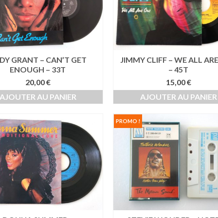
DY GRANT – CAN’T GET
JIMMY CLIFF – WE ALL AR
ENOUGH – 33T
– 45T
20,00
€
15,00
€
AJOUTER AU PANIER
AJOUTER AU PANIER
PROMO !