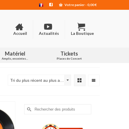
Votre panier
-
0,00
€
Accueil
Actualités
La Boutique
Matériel
Tickets
Amplis, enceintes…
Places de Concert
Tri du plus récent au plus ancien
Rechercher :