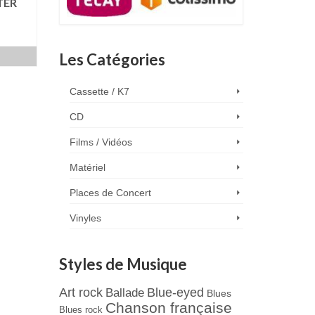
TER
x
Les Catégories
uel
:
0 €.
Cassette / K7
CD
Films / Vidéos
Matériel
Places de Concert
Vinyles
Styles de Musique
Art rock
Blue-eyed
Ballade
Blues
Chanson française
Blues rock