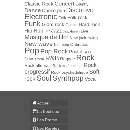
Concert
Classic Rock
Country
Disco
Dance
Dance-pop
DVD
Electronic
Folk rock
Folk
Funk
Hard rock
Glam rock
Gospel
Jazz
Hip Hop
Live
HP
Jazz-fusion
Musique de film
New jack swing
New wave
Ordinateur
Néo-prog
Pop
Pop Rock
Post-disco
Rock
R&B
Reggae
Quiet storm
Rock
Rock alternatif
Rock expérimental
progressif
Soft
Rock psychédélique
Soul
Synthpop
rock
Vocal
Accueil
La Boutique
Les Promo
Les Raretés