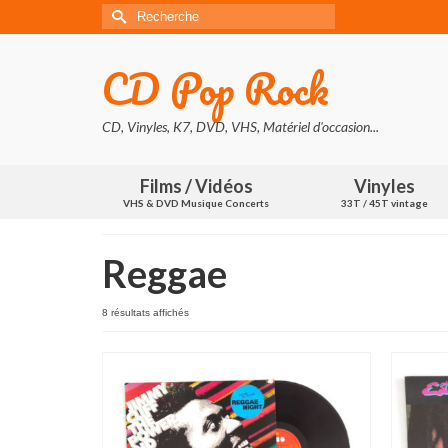
Rechercher :
CD Pop Rock
CD, Vinyles, K7, DVD, VHS, Matériel d'occasion...
Films / Vidéos
Vinyles
VHS & DVD Musique Concerts
33T / 45T vintage
Reggae
Trié
8 résultats affichés
du
plus
récent
au
plus
ancien