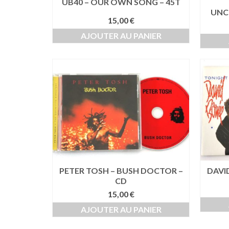
UB40 – OUR OWN SONG – 45T
UNC
15,00
€
AJOUTER AU PANIER
PETER TOSH – BUSH DOCTOR –
DAVI
CD
15,00
€
AJOUTER AU PANIER