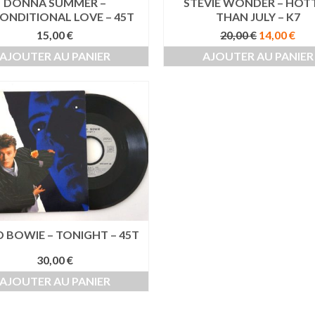
DONNA SUMMER –
STEVIE WONDER – HOT
ONDITIONAL LOVE – 45T
THAN JULY – K7
Le
Le
15,00
€
20,00
€
14,00
€
prix
pri
AJOUTER AU PANIER
AJOUTER AU PANIER
initial
act
était :
est 
20,00 €.
14,0
D BOWIE – TONIGHT – 45T
30,00
€
AJOUTER AU PANIER