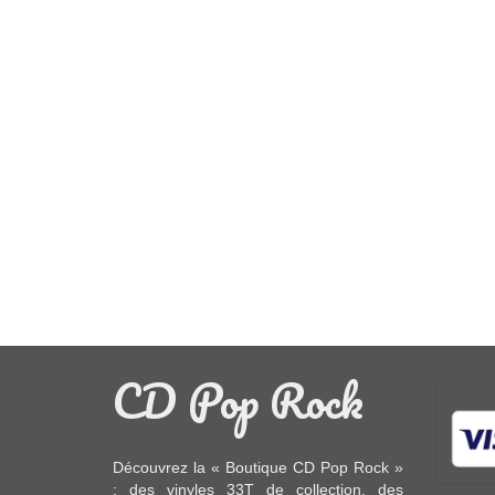
CD Pop Rock
Découvrez la « Boutique CD Pop Rock »
: des
vinyles 33T
de collection, des