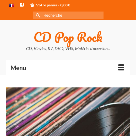
Votre panier
-
0,00
€
Rechercher :
CD Pop Rock
CD, Vinyles, K7, DVD, VHS, Matériel d'occasion...
Menu