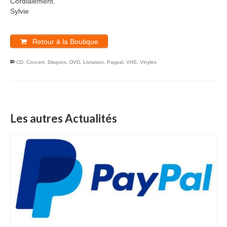
Cordialement.
Sylvie
Retour à la Boutique
CD
,
Concert
,
Disques
,
DVD
,
Livraison
,
Paypal
,
VHS
,
Vinyles
Les autres Actualités