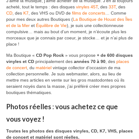
J’aime la musique, j’aime acheter de la musique. J’en ai toujours
acheté, tout le temps : des disques
vinyles
45T
, des
33T
, des
CD
, des
K7
, des VHS ou DVD de
films de concerts
… Comme
pour mes deux autres Boutiques (
La Boutique de Houat des Îles
et de la Mer
et
Équilibre de Vie
), je suis une collectionneuse
compulsive… mais au bout d’un moment, je n’écoute plus les
morceaux que je connais par coeur, je stocke… et je n’ai plus de
place !
Ma Boutique «
CD Pop Rock
» vous propose
+ de 600 disques
vinyles et CD
principalement des
années 70 à 90
, des
places
de concert
, du
matériel
vintage collector d’occasion de ma
collection personnelle. Je suis webmaster, alors, au lieu de
mettre mes articles en vente sur les gros mastodontes où ils
seraient noyés dans la masse, j’ai préféré créer mes propres
boutiques thématiques.
Photos réelles : vous achetez ce que
vous voyez !
Toutes les photos des disques vinyles, CD, K7, VHS, places
de concert et matériel sont réelles.