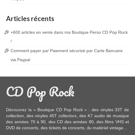
Articles récents
+600 articles en vente dans ma Boutique Perso CD Pop Rock
!
Comment payer par Paiement sécurisé par Carte Bancaire
via Paypal
CD Pop Rock
Découvrez la « Boutique CD Pop Rock » : des
vinyles 33T
de
collection, des
vinyles 45T
collectors, des
K7 audio
de musique
des années 70 à 90,
des CD
des années 80, des
films VHS et
DVD
de concerts, des
tickets de concerts
, du
matériel vintage
...