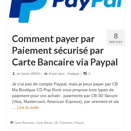
8
Comment payer par
AVR 2021
Paiement sécurisé par
Carte Bancaire via Paypal
de
Sylvie VERDI
|
Posté dans :
Pratique
|
0
Je n’ai pas de compte Paypal, mais je peux payer par CB
Ma Boutique CD Pop Rock vous propose trois types de
paiement pour vos achats : paiements par CB 3D Secure
(Visa, Mastercard, American Express), par virement et via
…
Lire la suite
Carte Bancaire
,
Carte Bleue
,
CB
,
Paiement
,
Paypal