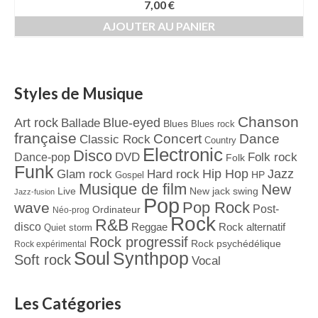
7,00
€
AJOUTER AU PANIER
Styles de Musique
Chanson
Art rock
Blue-eyed
Ballade
Blues
Blues rock
française
Concert
Dance
Classic Rock
Country
Electronic
Disco
Dance-pop
DVD
Folk rock
Folk
Funk
Jazz
Hard rock
Hip Hop
Glam rock
Gospel
HP
Musique de film
New
Live
New jack swing
Jazz-fusion
Pop
Pop Rock
wave
Post-
Ordinateur
Néo-prog
Rock
R&B
disco
Reggae
Rock alternatif
Quiet storm
Rock progressif
Rock psychédélique
Rock expérimental
Soul
Synthpop
Soft rock
Vocal
Les Catégories