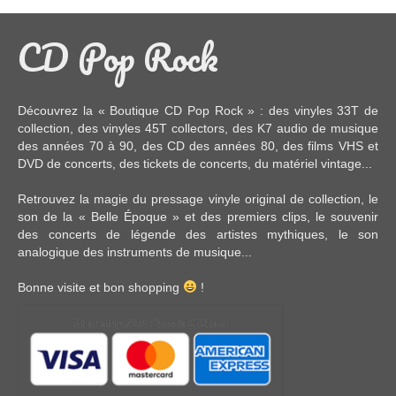
CD Pop Rock
Découvrez la « Boutique CD Pop Rock » : des
vinyles 33T
de
collection, des
vinyles 45T
collectors, des
K7 audio
de musique
des années 70 à 90,
des CD
des années 80, des
films VHS et
DVD
de concerts, des
tickets de concerts
, du
matériel vintage
...
Retrouvez la magie du pressage vinyle original de collection, le
son de la « Belle Époque » et des premiers clips, le souvenir
des concerts de légende des artistes mythiques, le son
analogique des instruments de musique...
Bonne visite et bon shopping
!