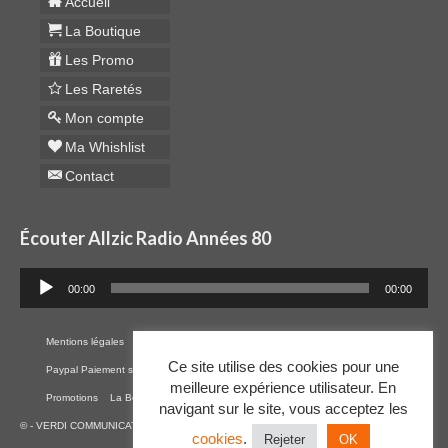
Accueil
La Boutique
Les Promo
Les Raretés
Mon compte
Ma Whishlist
Contact
Écouter Allzic Radio Années 80
Lecteur
00:00
00:00
audio
Mentions légales
Cookies
RGPD
Plan du site
CGV
Ce site utilise des cookies pour une
Paypal Paiement sécurisé par CB
Contact
Mon Compte
Whishlist
Raretés
meilleure expérience utilisateur. En
Promotions
La Boutique
navigant sur le site, vous acceptez les
© -
VERDI COMMUNICATION
-
VERDI FORMATIONS
- 2026
cookies
.
Rejeter
OK