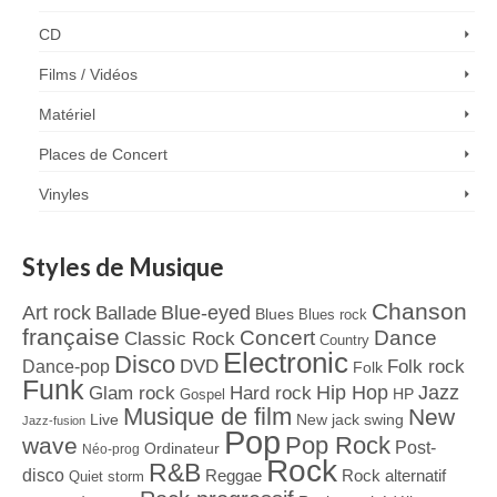
CD
Films / Vidéos
Matériel
Places de Concert
Vinyles
Styles de Musique
Chanson
Art rock
Blue-eyed
Ballade
Blues
Blues rock
française
Concert
Dance
Classic Rock
Country
Electronic
Disco
Dance-pop
DVD
Folk rock
Folk
Funk
Jazz
Hard rock
Hip Hop
Glam rock
Gospel
HP
Musique de film
New
Live
New jack swing
Jazz-fusion
Pop
Pop Rock
wave
Post-
Ordinateur
Néo-prog
Rock
R&B
disco
Reggae
Rock alternatif
Quiet storm