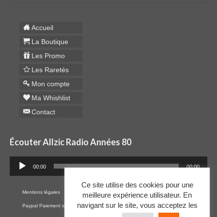
Accueil
La Boutique
Les Promo
Les Raretés
Mon compte
Ma Whishlist
Contact
Écouter Allzic Radio Années 80
Lecteur
00:00
00:00
audio
Ce site utilise des cookies pour une
Mentions légales
Cookies
RGPD
Plan du site
CGV
meilleure expérience utilisateur. En
navigant sur le site, vous acceptez les
Paypal Paiement sécurisé par CB
Contact
Mon Compte
Whishlist
Raretés