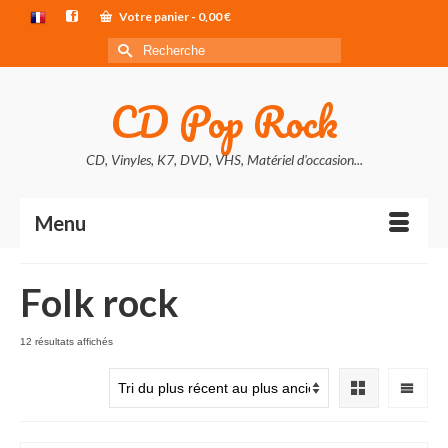
Votre panier
-
0,00
€
Rechercher :
CD Pop Rock
CD, Vinyles, K7, DVD, VHS, Matériel d'occasion...
Menu
Folk rock
Trié
12 résultats affichés
du
plus
récent
au
plus