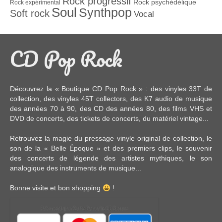
Rock progressif
Rock psychédélique
Rock expérimental
Soul
Synthpop
Soft rock
Vocal
CD Pop Rock
Découvrez la « Boutique CD Pop Rock » : des
vinyles 33T
de
collection, des
vinyles 45T
collectors, des
K7 audio
de musique
des années 70 à 90,
des CD
des années 80, des
films VHS et
DVD
de concerts, des
tickets de concerts
, du
matériel vintage
...
Retrouvez la magie du pressage vinyle original de collection, le
son de la « Belle Époque » et des premiers clips, le souvenir
des concerts de légende des artistes mythiques, le son
analogique des instruments de musique...
Bonne visite et bon shopping
!