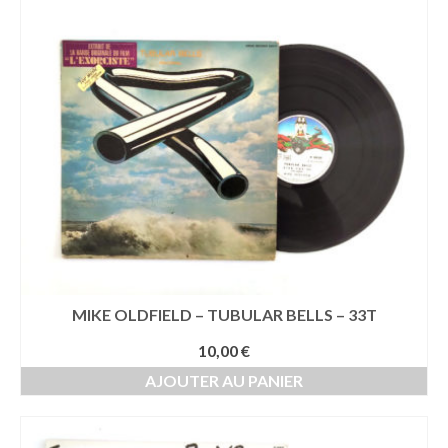
ancien
MIKE OLDFIELD – TUBULAR BELLS – 33T
10,00
€
AJOUTER AU PANIER