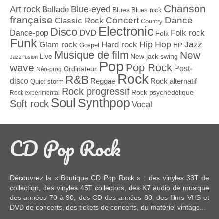
Chanson
Art rock
Blue-eyed
Ballade
Blues
Blues rock
française
Concert
Dance
Classic Rock
Country
Electronic
Disco
Dance-pop
DVD
Folk rock
Folk
Funk
Jazz
Hard rock
Hip Hop
Glam rock
Gospel
HP
Musique de film
New
Live
New jack swing
Jazz-fusion
Pop
Pop Rock
wave
Post-
Ordinateur
Néo-prog
Rock
R&B
disco
Reggae
Rock alternatif
Quiet storm
Rock progressif
Rock psychédélique
Rock expérimental
Soul
Synthpop
Soft rock
Vocal
CD Pop Rock
Découvrez la « Boutique CD Pop Rock » : des
vinyles 33T
de
collection, des
vinyles 45T
collectors, des
K7 audio
de musique
des années 70 à 90,
des CD
des années 80, des
films VHS et
DVD
de concerts, des
tickets de concerts
, du
matériel vintage
...