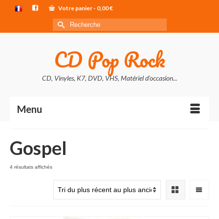
Votre panier
-
0,00
€
Rechercher :
CD Pop Rock
CD, Vinyles, K7, DVD, VHS, Matériel d'occasion...
Menu
Gospel
Trié
4 résultats affichés
du
plus
récent
au
plus