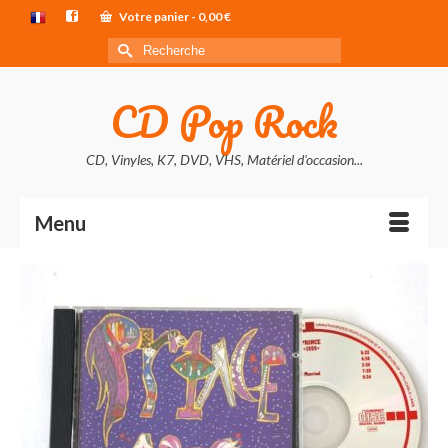
Votre panier
-
0,00
€
Rechercher :
CD Pop Rock
CD, Vinyles, K7, DVD, VHS, Matériel d'occasion...
Menu