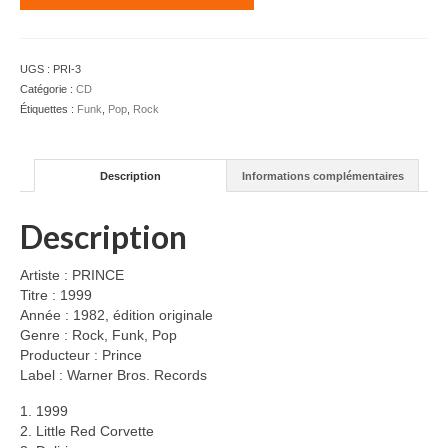
PRINCE
-
1999
UGS :
PRI-3
-
Catégorie :
CD
CD
Étiquettes :
Funk
,
Pop
,
Rock
Description
Informations complémentaires
Description
Artiste : PRINCE
Titre : 1999
Année : 1982, édition originale
Genre : Rock, Funk, Pop
Producteur : Prince
Label : Warner Bros. Records
1. 1999
2. Little Red Corvette