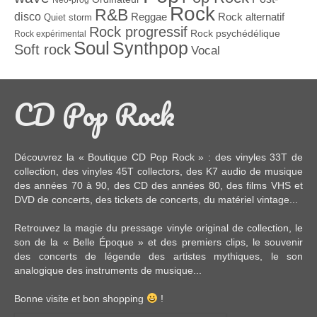
Rock
R&B
disco
Reggae
Rock alternatif
Quiet storm
Rock progressif
Rock psychédélique
Rock expérimental
Soul
Synthpop
Soft rock
Vocal
CD Pop Rock
Découvrez la « Boutique CD Pop Rock » : des
vinyles 33T
de
collection, des
vinyles 45T
collectors, des
K7 audio
de musique
des années 70 à 90,
des CD
des années 80, des
films VHS et
DVD
de concerts, des
tickets de concerts
, du
matériel vintage
...
Retrouvez la magie du pressage vinyle original de collection, le
son de la « Belle Époque » et des premiers clips, le souvenir
des concerts de légende des artistes mythiques, le son
analogique des instruments de musique...
Bonne visite et bon shopping
!