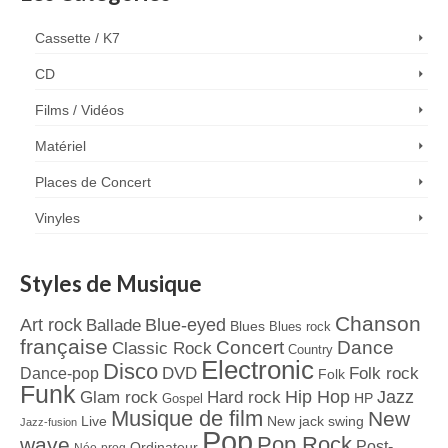
Cassette / K7
CD
Films / Vidéos
Matériel
Places de Concert
Vinyles
Styles de Musique
Chanson
Art rock
Blue-eyed
Ballade
Blues
Blues rock
française
Concert
Dance
Classic Rock
Country
Electronic
Disco
Dance-pop
DVD
Folk rock
Folk
Funk
Jazz
Hard rock
Hip Hop
Glam rock
Gospel
HP
Musique de film
New
Live
New jack swing
Jazz-fusion
Pop
Pop Rock
wave
Post-
Ordinateur
Néo-prog