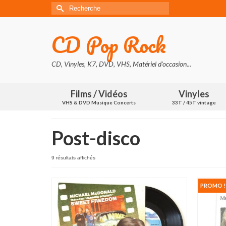
Rechercher :
CD Pop Rock
CD, Vinyles, K7, DVD, VHS, Matériel d'occasion...
Films / Vidéos
Vinyles
VHS & DVD Musique Concerts
33T / 45T vintage
Post-disco
Trié
9 résultats affichés
du
plus
PROMO !
récent
au
plus
ancien