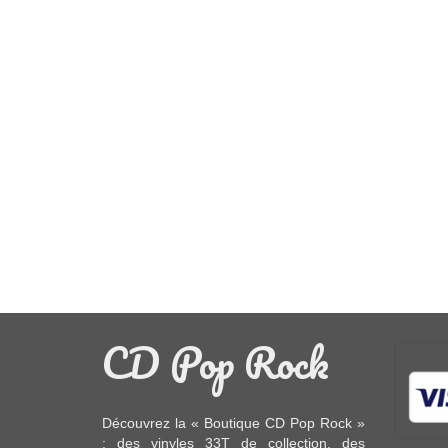
CD Pop Rock
Découvrez la « Boutique CD Pop Rock »
: des
vinyles 33T
de collection, des