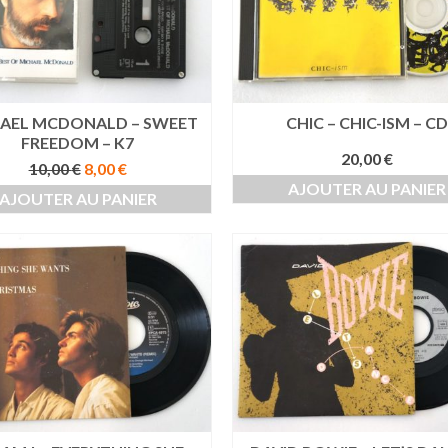
AEL MCDONALD – SWEET
CHIC – CHIC-ISM – CD
FREEDOM – K7
20,00
€
Le
Le
10,00
€
8,00
€
prix
prix
AJOUTER AU PANIER
AJOUTER AU PANIER
initial
actuel
était :
est :
10,00 €.
8,00 €.