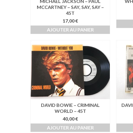
MICHAEL JACKSON – PAUL
WHA
MCCARTNEY – SAY, SAY, SAY –
45T
17,00
€
AJOUTER AU PANIER
DAVID BOWIE – CRIMINAL
DAVI
WORLD – 45T
40,00
€
AJOUTER AU PANIER