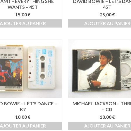
M ! – EVERYTHING SHE
DAVID BOWIE – LET’S DA
WANTS – 45T
45T
15,00
€
25,00
€
AJOUTER AU PANIER
AJOUTER AU PANIER
D BOWIE – LET’S DANCE –
MICHAEL JACKSON – THR
K7
– CD
10,00
€
10,00
€
AJOUTER AU PANIER
AJOUTER AU PANIER