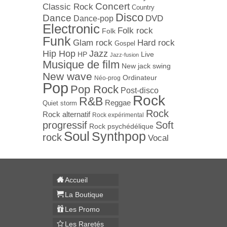
Concert
Classic Rock
Country
Disco
Dance
Dance-pop
DVD
Electronic
Folk rock
Folk
Funk
Hard rock
Glam rock
Gospel
Jazz
Hip Hop
Live
HP
Jazz-fusion
Musique de film
New jack swing
New wave
Ordinateur
Néo-prog
Pop
Pop Rock
Post-disco
Rock
R&B
Reggae
Quiet storm
Rock
Rock alternatif
Rock expérimental
progressif
Soft
Rock psychédélique
Soul
Synthpop
rock
Vocal
Accueil
La Boutique
Les Promo
Les Raretés