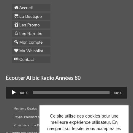
Accueil
La Boutique
Les Promo
Les Raretés
Mon compte
Ma Whishlist
Contact
Écouter Allzic Radio Années 80
Lecteur
00:00
00:00
audio
Mentions légales
Cookies
RGPD
Plan du site
CGV
Ce site utilise des cookies pour une
Paypal Paiement sécurisé par CB
Contact
Mon Compte
Whishlist
Raretés
meilleure expérience utilisateur. En
Promotions
La Boutique
navigant sur le site, vous acceptez les