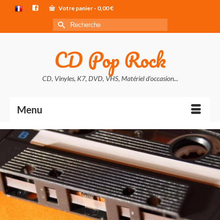
Votre panier
-
0,00
€
Rechercher :
CD Pop Rock
CD, Vinyles, K7, DVD, VHS, Matériel d'occasion...
Menu