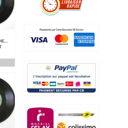
ME…
T