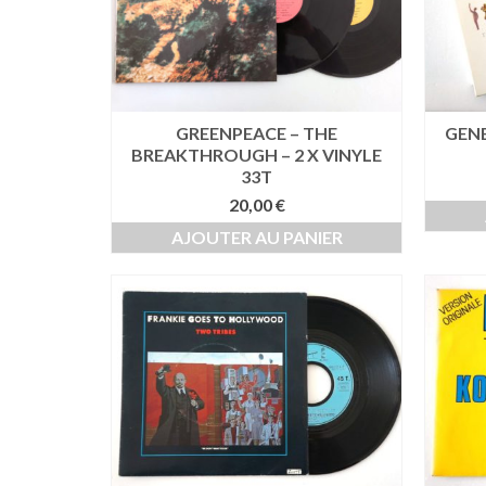
GREENPEACE – THE
GENE
BREAKTHROUGH – 2 X VINYLE
33T
20,00
€
AJOUTER AU PANIER