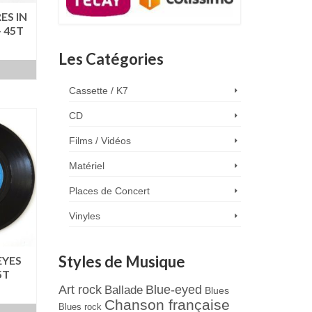
S IN
 45T
Les Catégories
Cassette / K7
CD
Films / Vidéos
Matériel
Places de Concert
Vinyles
Styles de Musique
EYES
5T
Art rock
Blue-eyed
Ballade
Blues
Chanson française
Blues rock