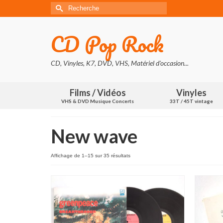
Rechercher :
CD Pop Rock
CD, Vinyles, K7, DVD, VHS, Matériel d'occasion...
Films / Vidéos
Vinyles
VHS & DVD Musique Concerts
33T / 45T vintage
New wave
Trié
Affichage de 1–15 sur 35 résultats
du
plus
récent
au
plus
ancien