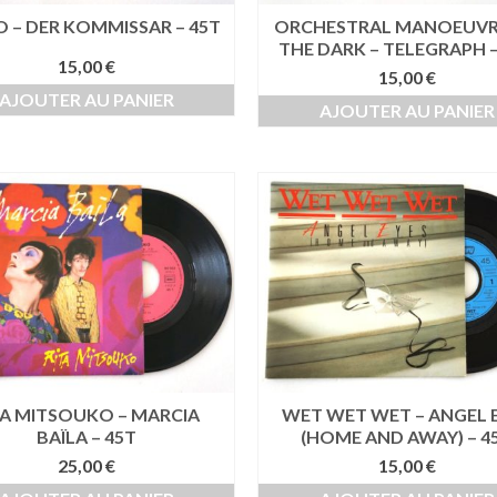
O – DER KOMMISSAR – 45T
ORCHESTRAL MANOEUVRE
THE DARK – TELEGRAPH –
15,00
€
15,00
€
AJOUTER AU PANIER
AJOUTER AU PANIER
TA MITSOUKO – MARCIA
WET WET WET – ANGEL 
BAÏLA – 45T
(HOME AND AWAY) – 4
25,00
€
15,00
€