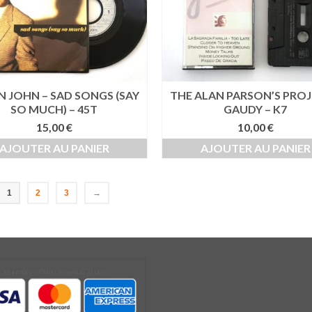
N JOHN – SAD SONGS (SAY
THE ALAN PARSON’S PROJ
SO MUCH) – 45T
GAUDY – K7
15,00
€
10,00
€
AJOUTER AU PANIER
AJOUTER AU PANIER
1
2
3
→