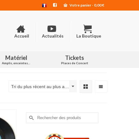
Votre panier
-
0,00
€
Accueil
Actualités
La Boutique
Matériel
Tickets
Amplis, enceintes…
Places de Concert
Tri du plus récent au plus ancien
Rechercher :