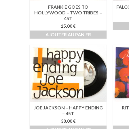
FRANKIE GOES TO
FALC
HOLLYWOOD – TWO TRIBES –
45T
15,00
€
AJOUTER AU PANIER
JOE JACKSON – HAPPY ENDING
RI
– 45T
30,00
€