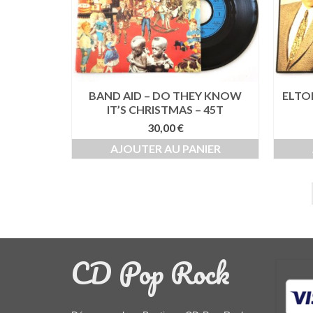
BAND AID – DO THEY KNOW
ELTO
IT’S CHRISTMAS – 45T
30,00
€
AJOUTER AU PANIER
CD Pop Rock