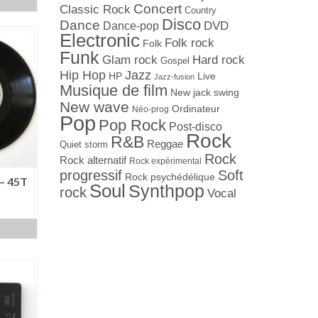
Concert
Classic Rock
Country
Disco
Dance
Dance-pop
DVD
Electronic
Folk rock
Folk
Funk
Hard rock
Glam rock
Gospel
Jazz
Hip Hop
Live
HP
Jazz-fusion
Musique de film
New jack swing
New wave
Ordinateur
Néo-prog
Pop
Pop Rock
Post-disco
Rock
R&B
Reggae
Quiet storm
Rock
Rock alternatif
Rock expérimental
progressif
Soft
Rock psychédélique
– 45T
Soul
Synthpop
rock
Vocal