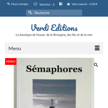
Mon Compte
Votre panier
-
0,00
€
Wishlist –
0
Rechercher :
Verdi Editions
La boutique de Houat, de la Bretagne, des îles et de la mer
Menu
VENDU