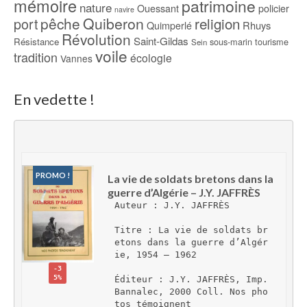
mémoire
patrimoine
nature
Ouessant
policier
navire
pêche
Quiberon
religion
port
Rhuys
Quimperlé
Révolution
Saint-Gildas
Résistance
sous-marin
tourisme
Sein
voile
tradition
écologie
Vannes
En vedette !
PROMO !
La vie de soldats bretons dans la 
guerre d’Algérie – J.Y. JAFFRÈS
Auteur : J.Y. JAFFRÈS
Titre : La vie de soldats br
etons dans la guerre d’Algér
ie, 1954 – 1962
-3
5%
Éditeur : J.Y. JAFFRÈS, Imp. 
Bannalec, 2000 Coll. Nos pho
tos témoignent