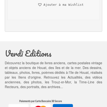
n
c
Ajouter à ma Wishlist
i
t
t
u
i
e
a
l 
l 
e
é
s
t
t : 
a
1
Verdi Editions
i
3,
t : 
0
2
0 €.
Découvrez la boutique de livres anciens, cartes postales vintage
0,
et objets anciens de Houat, des îles et de la mer. Des dessins,
0
tableaux, photos, livres, poèmes dédiés à l'île de Houat, réalisés
0 €.
par les îliens d'origine. Retrouvez les
Actualités
, des
vidéos
anciennes
, des
photos
, les
Trouz-er-Mor
, la
Time-Line des
Recteurs
, des portraits, des archives...