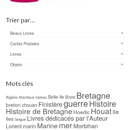
Trier par…
Beaux Livres
Cartes Postales
Livres
Objets
Mots clés
Bretagne
Belle-Ile
Brest
Algérie
bateau
Atlantique
guerre
Histoire
Finistère
breton
chouan
Houat
Histoire de Bretagne
ile
Hoedic
Livres dédicacés par l'Auteur
iles
langue
mer
Marine
Morbihan
Lorient
marin