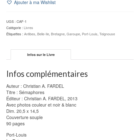
Ajouter à ma Wishlist
UGS :
CAF-1
Catégorie :
Livres
Étiquettes :
Antibes
,
Belle-Ile
,
Bretagne
,
Garoupe
,
Port-Louis
,
Teignouse
Infos sur le Livre
Infos complémentaires
Auteur : Christian A. FARDEL
Titre : Sémaphores
Éditeur : Christian A. FARDEL, 2013
Avec photos couleur et noir & blanc
Dim. 20,5 x 14,5
Couverture souple
90 pages
Port-Louis