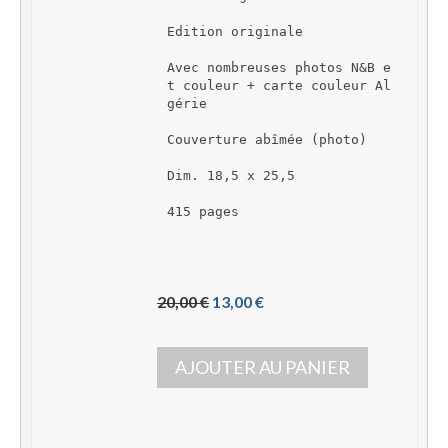
Edition originale
Avec nombreuses photos N&B e
t couleur + carte couleur Al
gérie
Couverture abîmée (photo)
Dim. 18,5 x 25,5
415 pages
L
L
20,00 
€
13,00 
€
e 
e 
p
p
AJOUTER AU PANIER
r
r
i
i
x 
x 
i
a