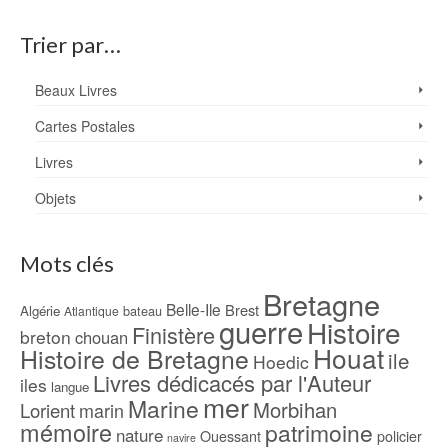
Trier par…
Beaux Livres
Cartes Postales
Livres
Objets
Mots clés
Bretagne
Belle-Ile
Brest
Algérie
bateau
Atlantique
guerre
Histoire
Finistère
breton
chouan
Houat
Histoire de Bretagne
ile
Hoedic
Livres dédicacés par l'Auteur
iles
langue
mer
Marine
Morbihan
Lorient
marin
mémoire
patrimoine
nature
Ouessant
policier
navire