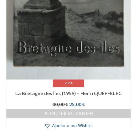
-17%
La Bretagne des Îles (1959) – Henri QUÉFFELEC
Le
Le
30,00
€
25,00
€
prix
prix
AJOUTER AU PANIER
initial
actuel
était :
est :
Ajouter à ma Wishlist
30,00 €.
25,00 €.