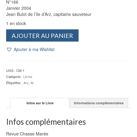
N°166
Janvier 2004
Jean Bulot de l’île d’Arz, capitaine sauveteur
1 en stock
quantité
AJOUTER AU PANIER
de
Magazine
Ajouter à ma Wishlist
Chasse
Marée,
N°166,
Janvier
UGS :
CM-1
2004
Catégorie :
Livres
Étiquettes :
Arz
,
ile
Infos sur le Livre
Informations complémentaires
Infos complémentaires
Revue Chasse Marée