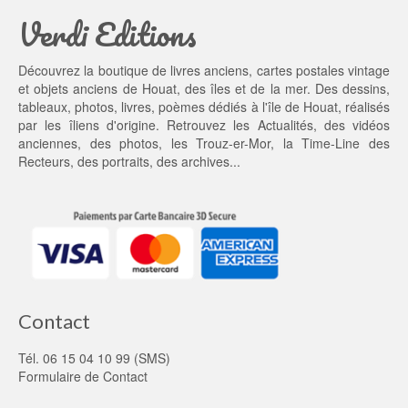
Verdi Editions
i
5,
t : 
0
5
0 €.
Découvrez la boutique de livres anciens, cartes postales vintage
5,
et objets anciens de Houat, des îles et de la mer. Des dessins,
0
tableaux, photos, livres, poèmes dédiés à l'île de Houat, réalisés
0 €.
par les îliens d'origine. Retrouvez les
Actualités
, des
vidéos
anciennes
, des
photos
, les
Trouz-er-Mor
, la
Time-Line des
Recteurs
, des portraits, des archives...
Contact
Tél. 06 15 04 10 99 (SMS)
Formulaire de Contact