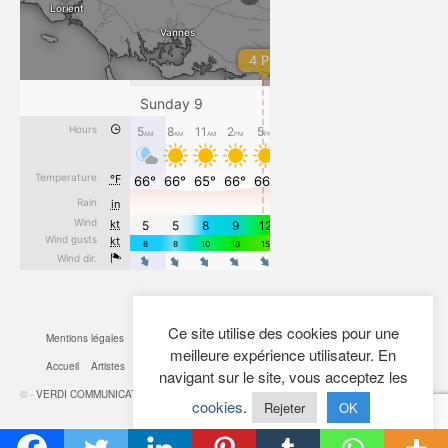
Ce site utilise des cookies pour une
Mentions légales
CGV
Cookies
Confidentialité
Plan du site
Contact
meilleure expérience utilisateur. En
Accueil
Artistes
Actualités
Boutique
Mon Compte
navigant sur le site, vous acceptez les
© -
VERDI COMMUNICATION
- 2026
cookies
.
Rejeter
OK