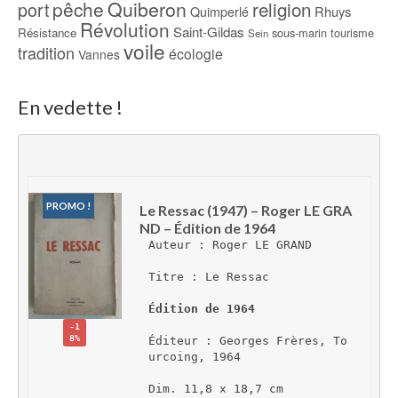
pêche
Quiberon
religion
port
Rhuys
Quimperlé
Révolution
Saint-Gildas
Résistance
sous-marin
tourisme
Sein
voile
tradition
écologie
Vannes
En vedette !
PROMO !
Le Ressac (1947) – Roger LE GRA
ND – Édition de 1964
Auteur : Roger LE GRAND
Titre : Le Ressac
Édition de 1964
-1
8%
Éditeur : Georges Frères, To
urcoing, 1964
Dim. 11,8 x 18,7 cm