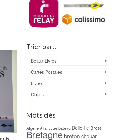
Trier par…
Beaux Livres
Cartes Postales
Livres
Objets
Mots clés
Belle-Ile
Brest
Algérie
bateau
Atlantique
Bretagne
breton
chouan
Louis
1700 Noms de famille
Belle-Ile Houat Ho