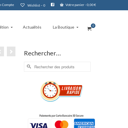
 Compte
Votre panier
-
0,00
€
Wishlist –
0
0
ition
Actualités
La Boutique
Rechercher…
Rechercher :