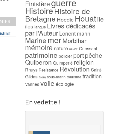
guerre
Finistère
Bretons – Gwénnolé LE
– Yvon MAUFFR
Histoire
Histoire de
MENN
14,00
€
Houat
Bretagne
ile
15,00
€
Hoedic
NIER
AJOUTER AU PAN
Livres dédicacés
iles
langue
AJOUTER AU PANIER
par l'Auteur
Lorient
marin
shlist
Ajouter à ma Wish
mer
Marine
Ajouter à ma Wishlist
Morbihan
mémoire
nature
Ouessant
navire
patrimoine
pêche
port
policier
Quiberon
religion
Quimperlé
Révolution
Rhuys
Saint-
Résistance
tradition
Gildas
sous-marin
tourisme
Sein
voile
écologie
Vannes
En vedette !