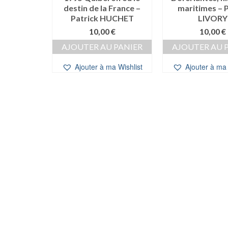
destin de la France –
maritimes – P
Iain PEARS
Patrick HUCHET
LIVORY
e
Le
0,00
€
10,00
€
10,00
€
ix
prix
 PANIER
AJOUTER AU PANIER
AJOUTER AU 
itial
actuel
ait :
est :
a Wishlist
Ajouter à ma Wishlist
Ajouter à ma 
,00 €.
10,00 €.