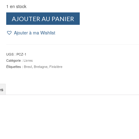
1 en stock
quantité
AJOUTER AU PANIER
de
La
Ajouter à ma Wishlist
presqu'île
de
Crozon
-
UGS :
PCZ-1
TOUDOUZE
Catégorie :
Livres
-
Étiquettes :
Brest
,
Bretagne
,
Finistère
GEORGES.
G
-
es
J.
LE
DOARÉ