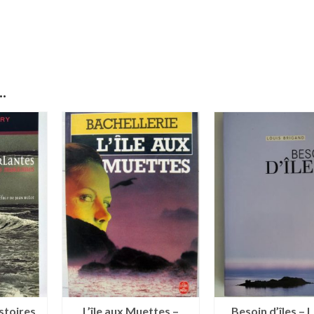
.
stoires
L’île aux Muettes –
Besoin d’îles – 