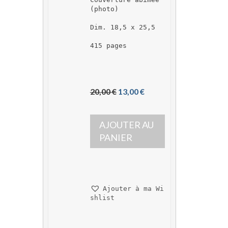
(photo)
Dim. 18,5 x 25,5
415 pages
L
L
20,00 
€
13,00 
€
e 
e 
p
p
AJOUTER AU 
r
r
i
i
PANIER
x 
x 
i
a
n
c
i
t
Ajouter à ma Wi
t
u
shlist
i
e
a
l 
l 
e