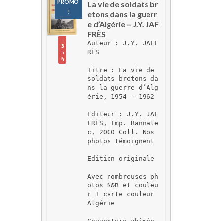
PROMO 
La vie de soldats br
!
etons dans la guerr
e d’Algérie – J.Y. JAF
FRÈS
-
Auteur : J.Y. JAFF
3
RÈS
5
%
Titre : La vie de 
soldats bretons da
ns la guerre d’Alg
érie, 1954 – 1962
Éditeur : J.Y. JAF
FRÈS, Imp. Bannale
c, 2000 Coll. Nos 
photos témoignent
Edition originale
Avec nombreuses ph
otos N&B et couleu
r + carte couleur 
Algérie
Couverture abîmée 