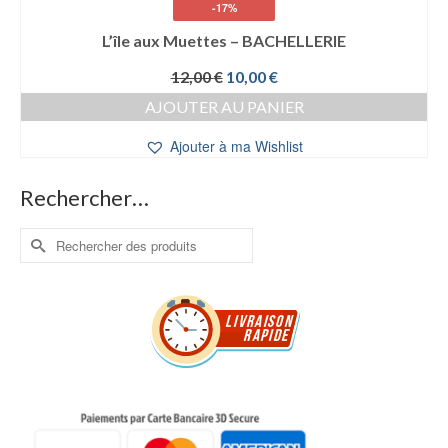
-17%
L’île aux Muettes – BACHELLERIE
Le
Le
12,00
€
10,00
€
prix
prix
AJOUTER AU PANIER
initial
actuel
était :
est :
Ajouter à ma Wishlist
12,00 €.
10,00 €.
Rechercher…
Rechercher :