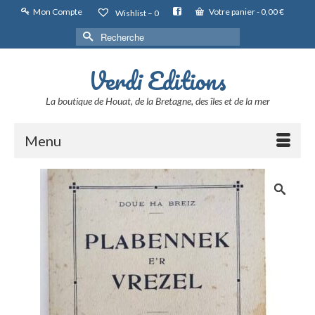
Mon Compte
Votre panier
-
0,00
€
Wishlist –
0
Rechercher :
Verdi Editions
La boutique de Houat, de la Bretagne, des îles et de la mer
Menu