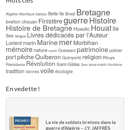
Mots clés
Bretagne
Belle-Ile
Brest
Algérie
bateau
Atlantique
guerre
Histoire
Finistère
breton
chouan
Houat
Histoire de Bretagne
ile
Hoedic
Livres dédicacés par l'Auteur
iles
langue
mer
Marine
Morbihan
Lorient
marin
mémoire
patrimoine
nature
Ouessant
policier
navire
pêche
Quiberon
religion
port
Rhuys
Quimperlé
Révolution
Saint-Gildas
Résistance
sous-marin
tourisme
Sein
voile
tradition
écologie
Vannes
En vedette !
PROMO !
La vie de soldats bretons dans la 
guerre d’Algérie – J.Y. JAFFRÈS