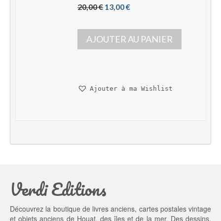
L
L
20,00 
€
13,00 
€
e 
e 
p
p
AJOUTER AU PANIER
r
r
i
i
x 
x 
i
a
n
c
Ajouter à ma Wishlist
i
t
t
u
i
e
a
l 
l 
e
é
s
t
t : 
a
1
Verdi Editions
i
3,
t : 
0
2
0 €.
Découvrez la boutique de livres anciens, cartes postales vintage
0,
et objets anciens de Houat, des îles et de la mer. Des dessins,