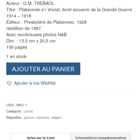
Auteur : G.M. TREBAOL
Titre : Plabennek e’r Vrezel, livret souvenir de la Grande Guerre
1914 – 1918
Éditeur : Presbytère de Plabennec, 1928
réédition de 1987
Avec nombreuses photos N&B
Dim. : 13,5 cm x 20,5 cm
106 pages
1 en stock
quantité
AJOUTER AU PANIER
de
Plabennek
Ajouter à ma Wishlist
e'r
Vrezel
-
G.M.
UGS :
BAO-1
TREBAOL
Catégorie :
Livres
Étiquettes :
guerre
,
mémoire
,
religion
Infos sur le Livre
Informations complémentaires