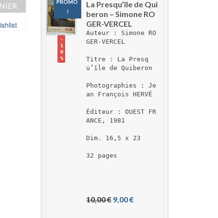
29,00
€
PROMO 
La Presqu’île de Qui
NIER
AJOUTER AU PAN
!
beron – Simone RO
AJOUTER AU PANIER
GER-VERCEL
shlist
Ajouter à ma Wish
Auteur : Simone RO
Ajouter à ma Wishlist
-
GER-VERCEL
1
0
Titre : La Presq
%
u’île de Quiberon
Photographies : Je
an François HERVÉ
Éditeur : OUEST FR
ANCE, 1981
Dim. 16,5 x 23
32 pages
L
L
10,00 
€
9,00 
€
e 
e 