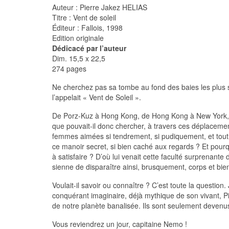
Auteur : Pierre Jakez HELIAS
Titre : Vent de soleil
Éditeur : Fallois, 1998
Edition originale
Dédicacé par l’auteur
Dim. 15,5 x 22,5
274 pages
Ne cherchez pas sa tombe au fond des baies les plus sa
l’appelait « Vent de Soleil ».
De Porz-Kuz à Hong Kong, de Hong Kong à New York, de 
que pouvait-il donc chercher, à travers ces déplacemen
femmes aimées si tendrement, si pudiquement, et tout ce
ce manoir secret, si bien caché aux regards ? Et pour
à satisfaire ? D’où lui venait cette faculté surprenante d
sienne de disparaître ainsi, brusquement, corps et bien
Voulait-il savoir ou connaître ? C’est toute la question.
conquérant imaginaire, déjà mythique de son vivant, P
de notre planète banalisée. Ils sont seulement devenus
Vous reviendrez un jour, capitaine Nemo !