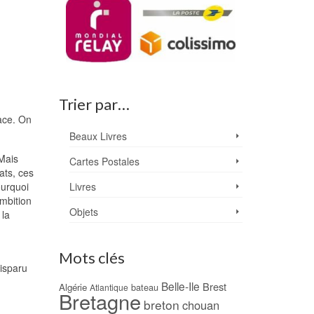
Trier par…
race. On
Beaux Livres
Mais
Cartes Postales
ats, ces
ourquoi
Livres
mbition
Objets
 la
Mots clés
disparu
Belle-Ile
Brest
Algérie
bateau
Atlantique
Bretagne
breton
chouan