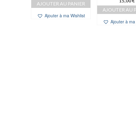
15,00
€
 PANIER
AJOUTER AU PANIER
AJOUTER AU 
a Wishlist
Ajouter à ma Wishlist
Ajouter à ma 