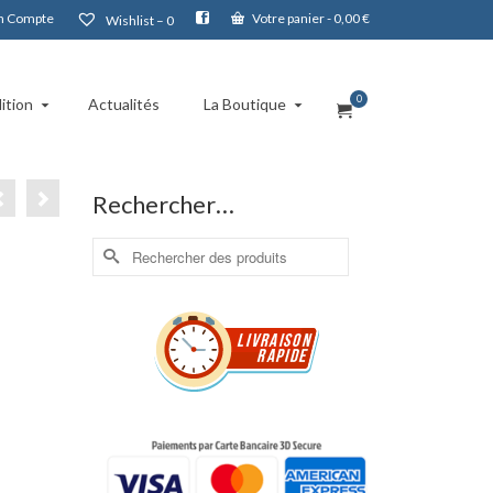
 Compte
Votre panier
-
0,00
€
Wishlist –
0
0
ition
Actualités
La Boutique
Rechercher…
Rechercher :