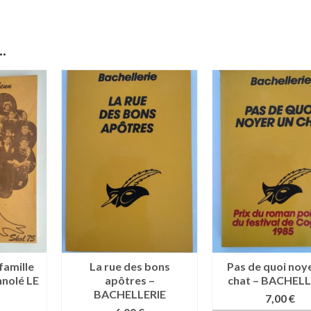
.
famille
La rue des bons
Pas de quoi noy
nolé LE
apôtres –
chat – BACHELL
BACHELLERIE
7,00
€