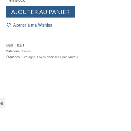
quantité
AJOUTER AU PANIER
de
Vent
Ajouter à ma Wishlist
de
soleil
-
Pierre
UGS :
HEL-1
Jakez
Catégorie :
Livres
HELIAS
Étiquettes :
Bretagne
,
Livres dédicacés par l'Auteur
(Dédicacé)
es