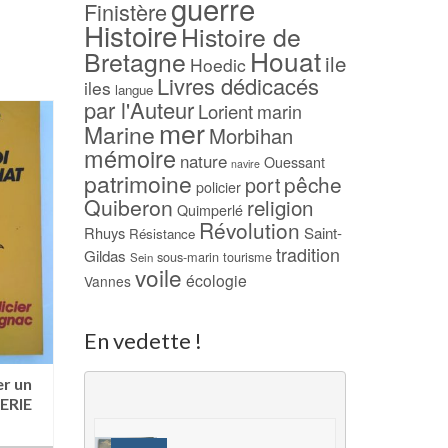
guerre
Finistère
Histoire
Histoire de
Houat
Bretagne
ile
Hoedic
Livres dédicacés
iles
langue
par l'Auteur
Lorient
marin
mer
Marine
Morbihan
mémoire
nature
Ouessant
navire
patrimoine
pêche
port
policier
Quiberon
religion
Quimperlé
Révolution
Rhuys
Saint-
Résistance
tradition
Gildas
sous-marin
tourisme
Sein
voile
écologie
Vannes
En vedette !
er un
La grâce de Dieu
Bretagne – Horizon
ERIE
(dédicacé) – Jean NOLI
France – 1963
(dédicacé)
15,00
€