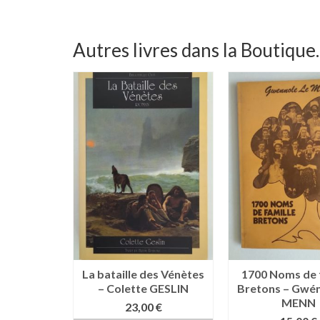
Autres livres dans la Boutique..
cadavre –
La bataille des Vénètes
1700 Noms de 
ERIE
– Colette GESLIN
Bretons – Gwén
MENN
€
23,00
€