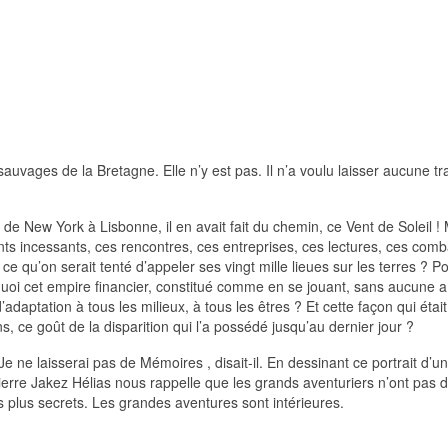
uvages de la Bretagne. Elle n’y est pas. Il n’a voulu laisser aucune t
New York à Lisbonne, il en avait fait du chemin, ce Vent de Soleil ! 
ts incessants, ces rencontres, ces entreprises, ces lectures, ces comb
 qu’on serait tenté d’appeler ses vingt mille lieues sur les terres ? P
quoi cet empire financier, constitué comme en se jouant, sans aucune a
’adaptation à tous les milieux, à tous les êtres ? Et cette façon qui était
s, ce goût de la disparition qui l’a possédé jusqu’au dernier jour ?
 Je ne laisserai pas de Mémoires , disait-il. En dessinant ce portrait d’un
ierre Jakez Hélias nous rappelle que les grands aventuriers n’ont pas 
 plus secrets. Les grandes aventures sont intérieures.