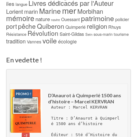
Livres dédicacés par l'Auteur
iles
langue
mer
Marine
Morbihan
Lorient
marin
mémoire
patrimoine
nature
Ouessant
policier
navire
pêche
Quiberon
religion
port
Rhuys
Quimperlé
Révolution
Saint-Gildas
Résistance
sous-marin
tourisme
Sein
voile
tradition
écologie
Vannes
En vedette !
PROMO !
D’Anaurot à Quimperlé 1500 ans 
d’histoire – Marcel KERVRAN
Auteur : Marcel KERVRAN
Titre : D’Anaurot à Quimperl
é 1500 ans d’histoire
Éditeur : Sté d’Histoire du 
-2