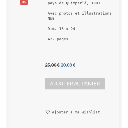
0%
pays de Quimperlé, 1983
Avec photos et illustrations 
N&B
Dim. 16 x 24
422 pages 
L
L
25,00 
€
20,00 
€
e 
e 
p
p
AJOUTER AU PANIER
r
r
i
i
x 
x 
i
a
n
c
Ajouter à ma Wishlist
i
t
t
u
i
e