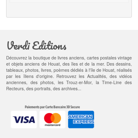
a
l 
l 
e
é
s
t
t : 
a
2
Verdi Editions
i
0,
t : 
0
2
0 €.
Découvrez la boutique de livres anciens, cartes postales vintage
5,
et objets anciens de Houat, des îles et de la mer. Des dessins,
0
tableaux, photos, livres, poèmes dédiés à l'île de Houat, réalisés
0 €.
par les îliens d'origine. Retrouvez les
Actualités
, des
vidéos
anciennes
, des
photos
, les
Trouz-er-Mor
, la
Time-Line des
Recteurs
, des portraits, des archives...