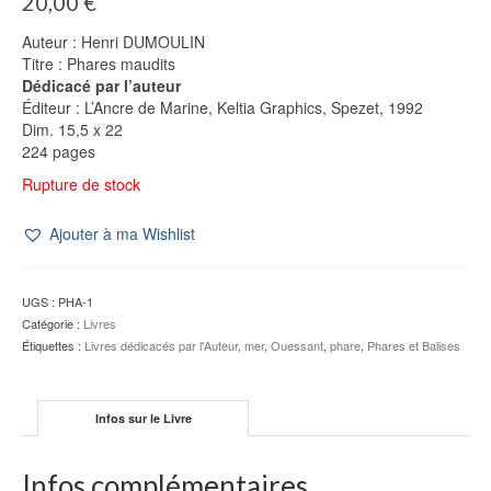
20,00
€
Auteur : Henri DUMOULIN
Titre : Phares maudits
Dédicacé par l’auteur
Éditeur : L’Ancre de Marine, Keltia Graphics, Spezet, 1992
Dim. 15,5 x 22
224 pages
Rupture de stock
Ajouter à ma Wishlist
UGS :
PHA-1
Catégorie :
Livres
Étiquettes :
Livres dédicacés par l'Auteur
,
mer
,
Ouessant
,
phare
,
Phares et Balises
Infos sur le Livre
Infos complémentaires