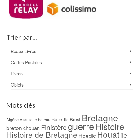
Trier par…
Beaux Livres
Cartes Postales
Livres
Objets
Mots clés
Bretagne
Belle-Ile
Brest
Algérie
bateau
Atlantique
guerre
Histoire
Finistère
breton
chouan
Houat
Histoire de Bretagne
ile
Hoedic