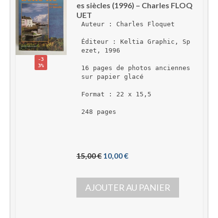
es siècles (1996) – Charles FLOQ
UET
Auteur : Charles Floquet
Éditeur : Keltia Graphic, Sp
ezet, 1996
-3
3%
16 pages de photos anciennes 
sur papier glacé
Format : 22 x 15,5
248 pages
L
L
15,00 
€
10,00 
€
e 
e 
p
p
AJOUTER AU PANIER
r
r
i
i
x 
x 