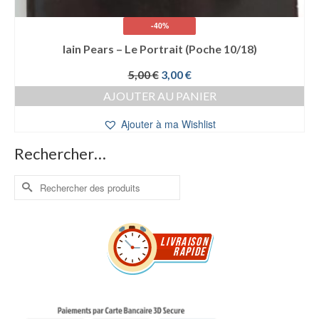
-40%
Iain Pears – Le Portrait (Poche 10/18)
Le
Le
5,00
€
3,00
€
prix
prix
AJOUTER AU PANIER
initial
actuel
était :
est :
Ajouter à ma Wishlist
5,00 €.
3,00 €.
Rechercher…
Rechercher :