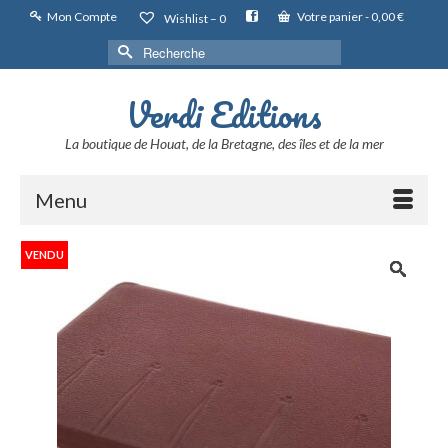
Mon Compte
Votre panier
-
0,00
€
Wishlist –
0
Rechercher :
Verdi Editions
La boutique de Houat, de la Bretagne, des îles et de la mer
Menu
VENDU