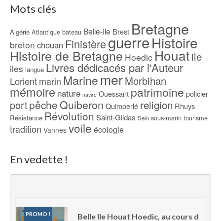
Mots clés
Bretagne
Belle-Ile
Brest
Algérie
Atlantique
bateau
guerre
Histoire
Finistère
breton
chouan
Houat
Histoire de Bretagne
ile
Hoedic
Livres dédicacés par l'Auteur
iles
langue
mer
Marine
Morbihan
Lorient
marin
mémoire
patrimoine
nature
Ouessant
policier
navire
pêche
Quiberon
religion
port
Rhuys
Quimperlé
Révolution
Saint-Gildas
Résistance
sous-marin
tourisme
Sein
voile
tradition
écologie
Vannes
En vedette !
PROMO !
Belle Ile Houat Hoedic, au cours d