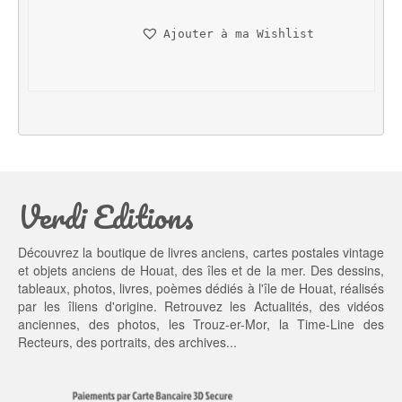
i
a
n
c
Ajouter à ma Wishlist
i
t
t
u
i
e
a
l 
l 
e
é
s
t
t : 
a
1
Verdi Editions
i
0,
t : 
0
1
0 €.
Découvrez la boutique de livres anciens, cartes postales vintage
5,
et objets anciens de Houat, des îles et de la mer. Des dessins,
0
tableaux, photos, livres, poèmes dédiés à l'île de Houat, réalisés
0 €.
par les îliens d'origine. Retrouvez les
Actualités
, des
vidéos
anciennes
, des
photos
, les
Trouz-er-Mor
, la
Time-Line des
Recteurs
, des portraits, des archives...