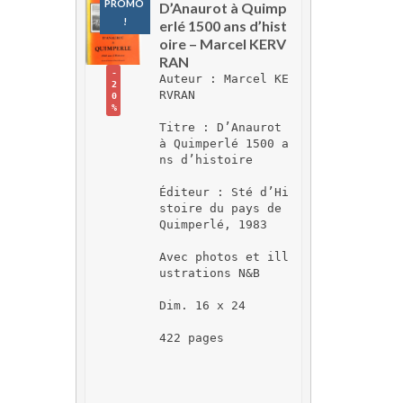
PROMO 
D’Anaurot à Quimp
!
erlé 1500 ans d’hist
oire – Marcel KERV
RAN
-
Auteur : Marcel KE
2
RVRAN
0
%
Titre : D’Anaurot 
à Quimperlé 1500 a
ns d’histoire
Éditeur : Sté d’Hi
stoire du pays de 
Quimperlé, 1983
Avec photos et ill
ustrations N&B
Dim. 16 x 24
422 pages 