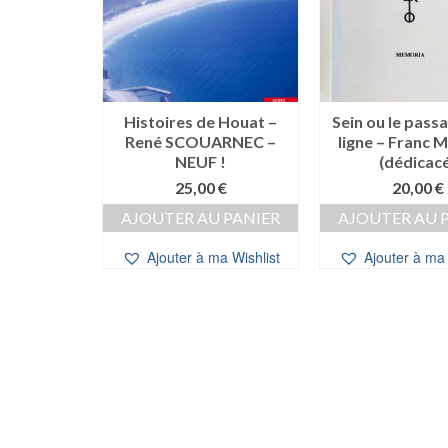
Histoires de Houat –
Sein ou le passa
René SCOUARNEC –
ligne – Franc
des Îles
NEUF !
(dédicac
Henri
LEC
25,00
€
20,00
€
e
Le
5,00
€
AJOUTER AU PANIER
AJOUTER AU 
ix
prix
 PANIER
itial
actuel
Ajouter à ma Wishlist
Ajouter à ma 
ait :
est :
a Wishlist
,00 €.
25,00 €.