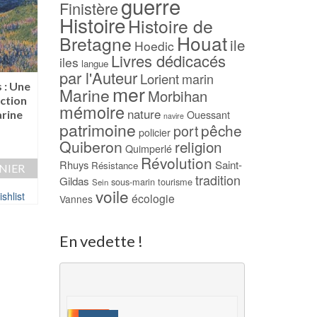
guerre
Finistère
Histoire
Histoire de
Houat
Bretagne
ile
Hoedic
Livres dédicacés
iles
langue
par l'Auteur
Lorient
marin
 : Une
L’or des Mers – Jean
Tempête sur Oues
mer
Marine
Morbihan
ction
EPSTEIN – 1932
– Michel HÉRUB
mémoire
nature
arine
Ouessant
navire
45,00
€
5,00
€
patrimoine
pêche
port
policier
AJOUTER AU PANIER
AJOUTER AU PAN
Quiberon
religion
Quimperlé
Révolution
Rhuys
Saint-
Résistance
Ajouter à ma Wishlist
Ajouter à ma Wish
NIER
tradition
Gildas
sous-marin
tourisme
Sein
voile
shlist
écologie
Vannes
En vedette !