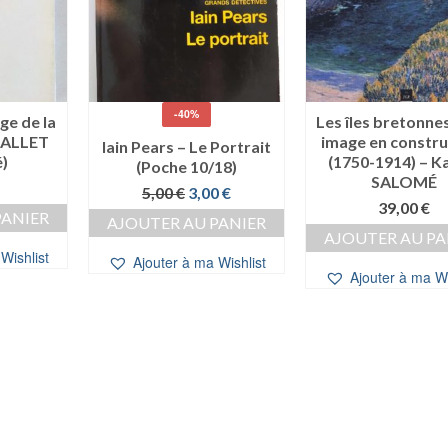
-40%
ge de la
Les îles bretonnes
 MALLET
image en constru
Iain Pears – Le Portrait
é)
(1750-1914) – K
(Poche 10/18)
SALOMÉ
Le
Le
5,00
€
3,00
€
39,00
€
prix
prix
PANIER
AJOUTER AU PANIER
initial
actuel
AJOUTER AU PA
était :
est :
Wishlist
Ajouter à ma Wishlist
5,00 €.
3,00 €.
Ajouter à ma Wi