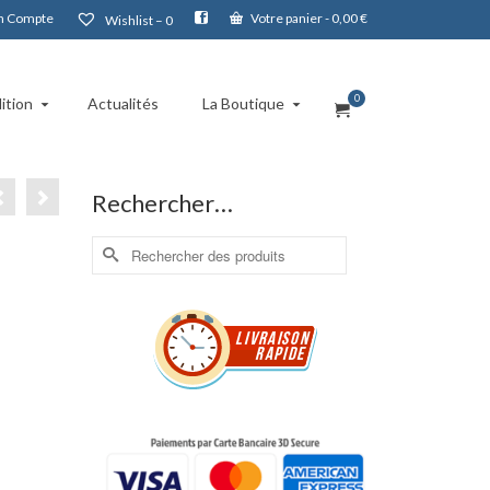
 Compte
Votre panier
-
0,00
€
Wishlist –
0
0
ition
Actualités
La Boutique
Rechercher…
Rechercher :