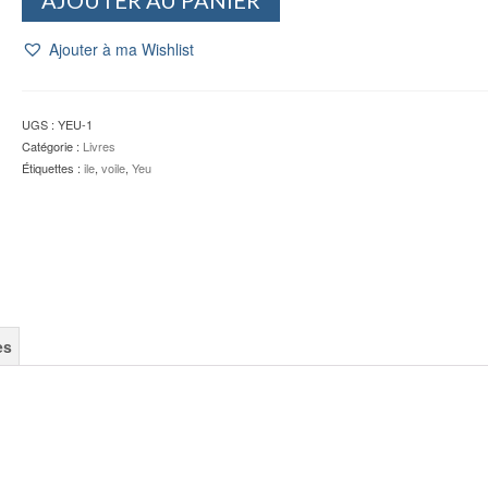
de
Meurtres
Ajouter à ma Wishlist
à
l'île
d'Yeu
-
UGS :
YEU-1
Yves
Catégorie :
Livres
RAMONET
Étiquettes :
ile
,
voile
,
Yeu
es