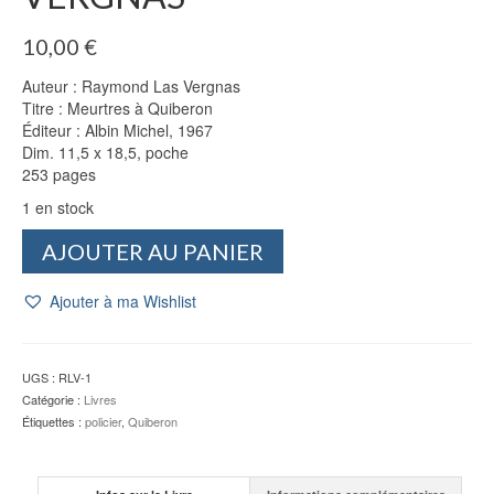
10,00
€
Auteur : Raymond Las Vergnas
Titre : Meurtres à Quiberon
Éditeur : Albin Michel, 1967
Dim. 11,5 x 18,5, poche
253 pages
1 en stock
quantité
AJOUTER AU PANIER
de
Meurtres
Ajouter à ma Wishlist
à
Quiberon
-
Raymond
UGS :
RLV-1
LAS
Catégorie :
Livres
VERGNAS
Étiquettes :
policier
,
Quiberon