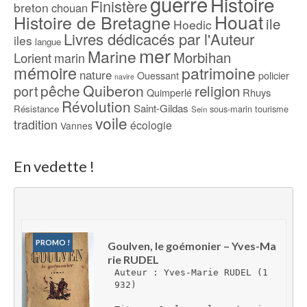
guerre
Histoire
Finistère
breton
chouan
Houat
Histoire de Bretagne
ile
Hoedic
Livres dédicacés par l'Auteur
iles
langue
mer
Marine
Morbihan
Lorient
marin
mémoire
patrimoine
nature
Ouessant
policier
navire
pêche
Quiberon
religion
port
Rhuys
Quimperlé
Révolution
Saint-Gildas
Résistance
sous-marin
tourisme
Sein
voile
tradition
écologie
Vannes
En vedette !
PROMO !
Goulven, le goémonier – Yves-Ma
rie RUDEL
Auteur : Yves-Marie RUDEL (1
932)