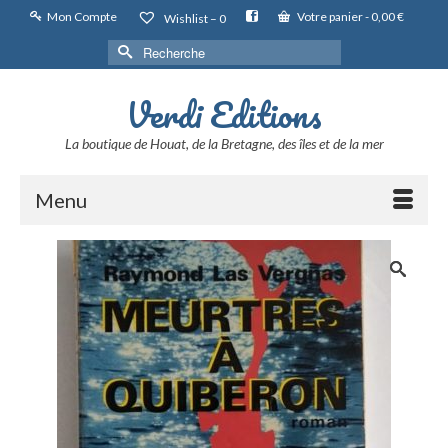
Mon Compte
Votre panier
-
0,00
€
Wishlist –
0
Rechercher :
Verdi Editions
La boutique de Houat, de la Bretagne, des îles et de la mer
Menu