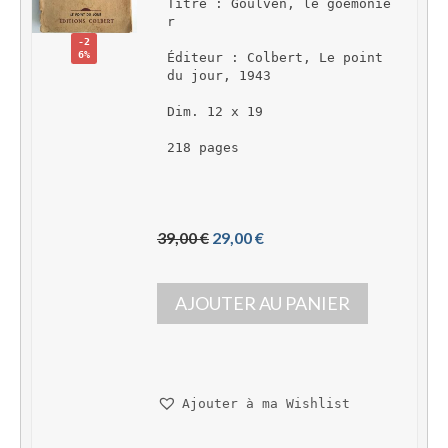
Titre : Goulven, le goémonie
r
-2
6%
Éditeur : Colbert, Le point 
du jour, 1943
Dim. 12 x 19
218 pages
L
L
39,00 
€
29,00 
€
e 
e 
p
p
AJOUTER AU PANIER
r
r
i
i
x 
x 
i
a
n
c
Ajouter à ma Wishlist
i
t
t
u