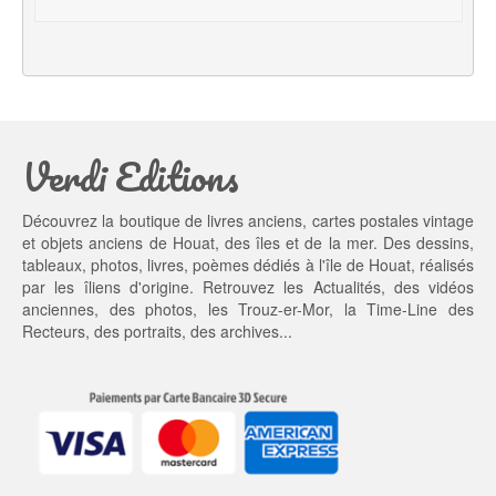
i
e
a
l 
l 
e
é
s
t
t : 
a
2
Verdi Editions
i
9,
t : 
0
3
0 €.
Découvrez la boutique de livres anciens, cartes postales vintage
9,
et objets anciens de Houat, des îles et de la mer. Des dessins,
0
tableaux, photos, livres, poèmes dédiés à l'île de Houat, réalisés
0 €.
par les îliens d'origine. Retrouvez les
Actualités
, des
vidéos
anciennes
, des
photos
, les
Trouz-er-Mor
, la
Time-Line des
Recteurs
, des portraits, des archives...