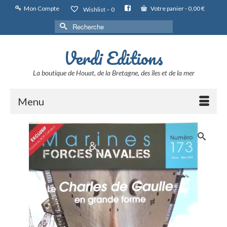
Mon Compte
Votre panier
-
0,00
€
Wishlist –
0
Rechercher :
Verdi Editions
La boutique de Houat, de la Bretagne, des îles et de la mer
Menu