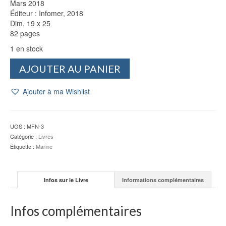
Mars 2018
Éditeur : Infomer, 2018
Dim. 19 x 25
82 pages
1 en stock
quantité
AJOUTER AU PANIER
de
Magazine
Ajouter à ma Wishlist
Marines
&
Forces
Navales
UGS :
MFN-3
N°173
Catégorie :
Livres
-
Étiquette :
Marine
2018
Infos sur le Livre
Informations complémentaires
Infos complémentaires