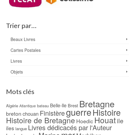
Trier par…
Beaux Livres
Cartes Postales
Livres
Objets
Mots clés
Bretagne
Belle-Ile
Brest
Algérie
bateau
Atlantique
guerre
Histoire
Finistère
breton
chouan
Houat
Histoire de Bretagne
ile
Hoedic
Livres dédicacés par l'Auteur
iles
langue
mer