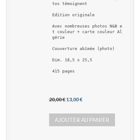
tos témoignent
Edition originale
Avec nombreuses photos N&B e
t couleur + carte couleur Al
gérie
Couverture abîmée (photo)
Dim. 18,5 x 25,5
415 pages
L
L
20,00 
€
13,00 
€
e 
e 
p
p
AJOUTER AU PANIER
r
r
i
i
x 
x 