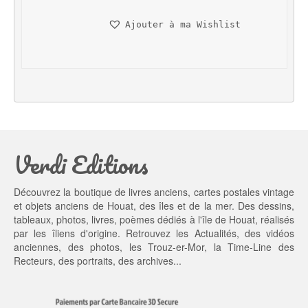
i
a
n
c
Ajouter à ma Wishlist
i
t
t
u
i
e
a
l 
l 
e
é
s
t
t : 
a
1
Verdi Editions
i
3,
t : 
0
2
0 €.
Découvrez la boutique de livres anciens, cartes postales vintage
0,
et objets anciens de Houat, des îles et de la mer. Des dessins,
0
tableaux, photos, livres, poèmes dédiés à l'île de Houat, réalisés
0 €.
par les îliens d'origine. Retrouvez les
Actualités
, des
vidéos
anciennes
, des
photos
, les
Trouz-er-Mor
, la
Time-Line des
Recteurs
, des portraits, des archives...