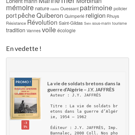
Marine
Morbihan
Lorient
marin
mémoire
patrimoine
nature
Ouessant
policier
navire
pêche
Quiberon
religion
port
Rhuys
Quimperlé
Révolution
Saint-Gildas
Résistance
sous-marin
tourisme
Sein
voile
tradition
écologie
Vannes
En vedette !
PROMO !
La vie de soldats bretons dans la 
guerre d’Algérie – J.Y. JAFFRÈS
Auteur : J.Y. JAFFRÈS
Titre : La vie de soldats br
etons dans la guerre d’Algér
ie, 1954 – 1962
-3
5%
Éditeur : J.Y. JAFFRÈS, Imp. 
Bannalec, 2000 Coll. Nos pho