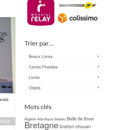
PROMO !
Trier par…
Beaux Livres
Cartes Postales
Livres
Objets
-23%
Louis
Histoires de Houa
René SCOUARNEC
Mots clés
Le Portrait – Iain PEARS
NEUF !
Le
Le
13,00
€
10,00
€
Belle-Ile
25,00
€
Brest
Algérie
bateau
Atlantique
NIER
Bretagne
prix
prix
breton
AJOUTER AU PANIER
chouan
AJOUTER AU PAN
initial
actuel