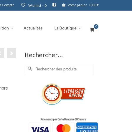
 Compte
Votre panier
-
0,00
€
Wishlist –
0
0
ition
Actualités
La Boutique
Rechercher…
Rechercher :
mbre