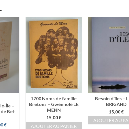
.
1700 Noms de famille
Besoin d’îles – 
Bretons – Gwénnolé LE
BRIGAND
le-Île –
MENN
 de Bel-
15,00
€
15,00
€
AJOUTER AU PA
Le
00
€
AJOUTER AU PANIER