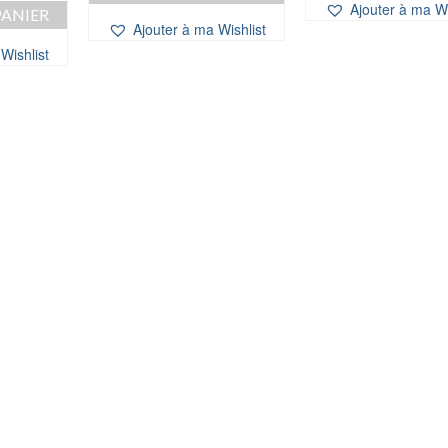
prix
Ajouter à ma Wi
PANIER
al
actuel
Ajouter à ma Wishlist
t :
est :
Wishlist
0 €.
10,00 €.