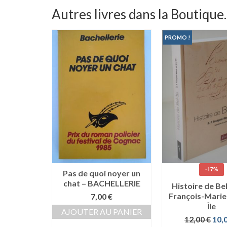
Autres livres dans la Boutique..
PROMO !
-17%
uettes –
Pas de quoi noyer un
ERIE
chat – BACHELLERIE
Histoire de Bel
François-Marie
0
€
7,00
€
Île
 PANIER
AJOUTER AU PANIER
Le
12,00
€
10,