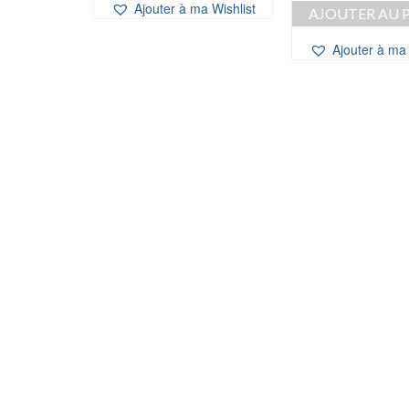
prix
a Wishlist
Ajouter à ma Wishlist
AJOUTER AU 
initi
étai
Ajouter à ma 
12,0