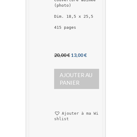
(photo)
Dim. 18,5 x 25,5
415 pages
L
L
20,00 
€
13,00 
€
e 
e 
p
p
AJOUTER AU 
r
r
i
i
PANIER
x 
x 
i
a
n
c
i
t
Ajouter à ma Wi
t
u
shlist
i
e
a
l 
l 
e