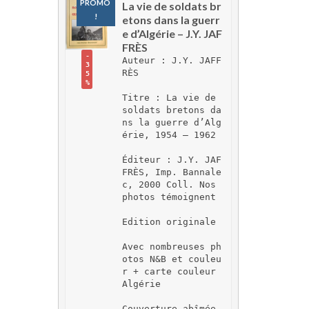
PROMO 
La vie de soldats br
!
etons dans la guerr
e d’Algérie – J.Y. JAF
FRÈS
-
Auteur : J.Y. JAFF
3
RÈS
5
%
Titre : La vie de 
soldats bretons da
ns la guerre d’Alg
érie, 1954 – 1962
Éditeur : J.Y. JAF
FRÈS, Imp. Bannale
c, 2000 Coll. Nos 
photos témoignent
Edition originale
Avec nombreuses ph
otos N&B et couleu
r + carte couleur 
Algérie
Couverture abîmée 