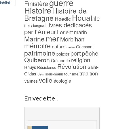
guerre
Finistère
shlist
était :
est :
Ajouter à ma Wishlist
Histoire
Ajouter à ma Wish
Histoire de
13,00 €.
10,00 €.
Houat
Bretagne
ile
Hoedic
Livres dédicacés
iles
langue
par l'Auteur
Lorient
marin
mer
Marine
Morbihan
mémoire
nature
Ouessant
navire
patrimoine
pêche
port
policier
Quiberon
religion
Quimperlé
Révolution
Rhuys
Saint-
Résistance
tradition
Gildas
sous-marin
tourisme
Sein
voile
écologie
Vannes
En vedette !