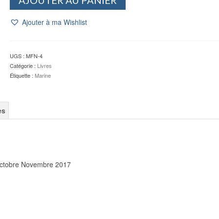
de
Magazine
Ajouter à ma Wishlist
Marines
&
Forces
Navales
UGS :
MFN-4
N°171
Catégorie :
Livres
-
Étiquette :
Marine
2017
es
Octobre Novembre 2017